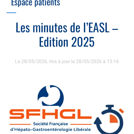
Espace patients
Échographie
Cotation des actes, lien avec les syndicats
Endoscopie
Gestion, Fiscalité, Innovation & Retraite
Les minutes de l’EASL –
Estomac
Gastro-pédiatrie
Juridique
Edition 2025
Foie
Hépatologie
Plateau technique
Nutrition
MICI
Pancréas
Le 28/05/2026,
mis à jour le 28/05/2026 à 15:16
Motricité
Rectum et anus
Nutrition
Tube digestif
Proctologie
Annuaire
Cellule d’Aide à la Recherche Clinique
Colobox
My MICI Book
Qu’est-ce que la coloscopie ?