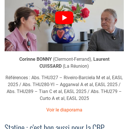
Corinne BONNY
(Clermont-Ferrand),
Laurent
CUISSARD
(La Réunion)
Références : Abs. THU327 – Riveiro-Barciela M et al, EASL
2025 / Abs. THU280-YI – Aggarwal A et al, EASL 2025 /
Abs. THU289 – Tian C et al, EASL 2025 / Abs. THU279 –
Curto A et al, EASL 2025
Voir le diaporama
Statine : c'est bon aussi pour la CBP