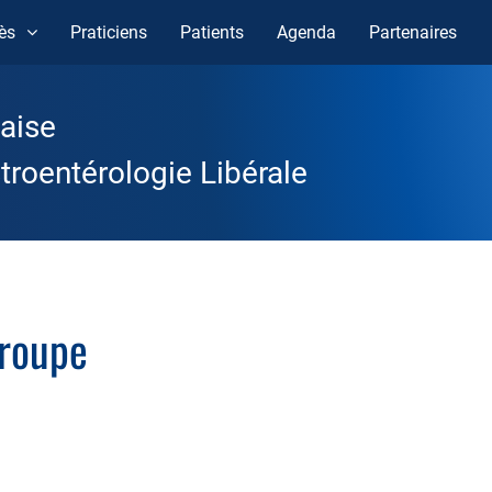
ès
Praticiens
Patients
Agenda
Partenaires
aise
roentérologie Libérale
groupe