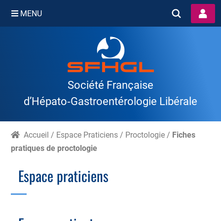
MENU
Skip
to
content
Société Française
d’Hépato‑Gastroentérologie Libérale
Accueil
/
Espace Praticiens
/
Proctologie
/
Fiches
pratiques de proctologie
Espace praticiens
Branche Scientifique
Branche Professionnelle