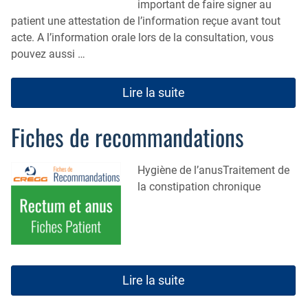
Rapports de congrès
important de faire signer au
patient une attestation de l’information reçue avant tout
Outils pratiques
acte. A l’information orale lors de la consultation, vous
pouvez aussi …
Techniques en vidéo
Centres de neuromodulation
Lire la suite
Recommandations pour la pratique clinique du
traitement de la maladie hémorroïdaire
Fiches de recommandations
Cellule d’Aide à la Recherche Clinique
Hygiène de l’anusTraitement de
la constipation chronique
Lire la suite