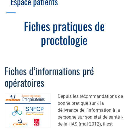
Espace patients
Échographie
Cotation des actes, lien avec les syndicats
Endoscopie
Gestion, Fiscalité, Innovation & Retraite
Fiches pratiques de
Estomac
Gastro-pédiatrie
Juridique
proctologie
Foie
Hépatologie
Plateau technique
Nutrition
MICI
Pancréas
Motricité
Fiches d’informations pré
Rectum et anus
Nutrition
opératoires
Tube digestif
Proctologie
Annuaire
Membres de la commission
Depuis les recommandations de
bonne pratique sur « la
Colobox
Agenda
délivrance de l’information à la
My MICI Book
personne sur son état de santé »
Fiches de recommandations
de la HAS (mai 2012), il est
Qu’est-ce que la coloscopie ?