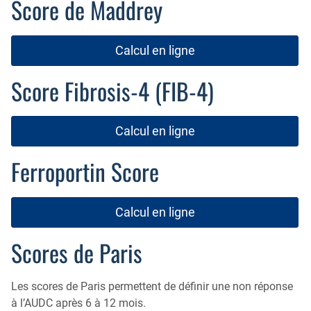
Score de Maddrey
Travaux publiés
Recommandations et Guidelines
Calcul en ligne
Scores
Score Fibrosis-4 (FIB-4)
Liens
Calcul en ligne
MICI
Motricité
Ferroportin Score
Nutrition
Calcul en ligne
Proctologie
Scores de Paris
Cellule d’Aide à la Recherche Clinique
Les scores de Paris permettent de définir une non réponse
à l’AUDC après 6 à 12 mois.