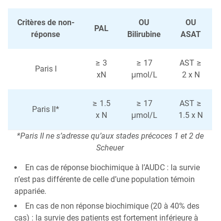
Critères de non-
OU
OU
PAL
réponse
Bilirubine
ASAT
≥ 3
≥ 17
AST ≥
Paris I
xN
μmol/L
2 x N
≥ 1.5
≥ 17
AST ≥
Paris II*
x N
μmol/L
1.5 x N
*Paris II ne s’adresse qu’aux stades précoces 1 et 2 de
Scheuer
En cas de réponse biochimique à l’AUDC : la survie
n’est pas différente de celle d’une population témoin
appariée.
En cas de non réponse biochimique (20 à 40% des
cas) : la survie des patients est fortement inférieure à