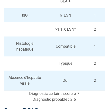
SLA +
IgG
≥ LSN
1
>1.1 X LSN*
2
Histologie
Compatible
1
hépatique
Typique
2
Absence d’hépatite
Oui
2
virale
Diagnostic certain : score ≥ 7
Diagnostic probable : ≥ 6