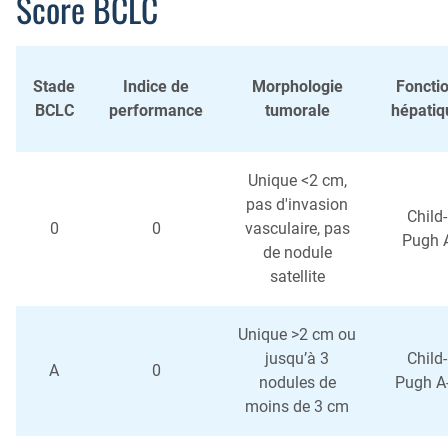
Score BCLC
Stade
Indice de
Morphologie
Foncti
BCLC
performance
tumorale
hépatiq
Unique <2 cm,
pas d'invasion
Child-
0
0
vasculaire, pas
Pugh 
de nodule
satellite
Unique >2 cm ou
jusqu’à 3
Child-
A
0
nodules de
Pugh A
moins de 3 cm