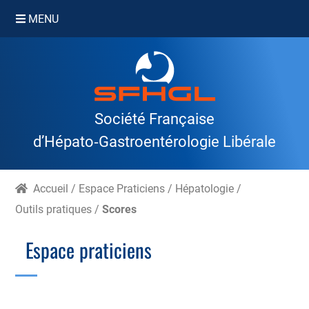
MENU
Skip
to
content
Société Française
d’Hépato‑Gastroentérologie Libérale
Accueil
/
Espace Praticiens
/
Hépatologie
/
Outils pratiques
/
Scores
Espace praticiens
Branche Scientifique
Branche Professionnelle