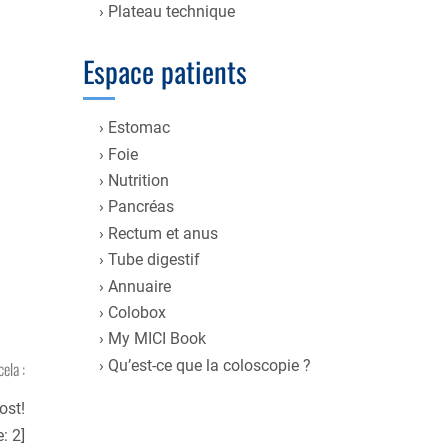
Plateau technique
Espace patients
Estomac
Foie
Nutrition
Pancréas
Rectum et anus
Tube digestif
Annuaire
Colobox
My MICI Book
Qu’est-ce que la coloscopie ?
cela :
ost!
e:
2
]