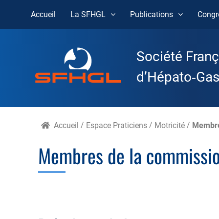
Accueil
La SFHGL
Publications
Congr
Skip
to
Société Franç
content
d’Hépato‑Gast
Accueil
/
Espace Praticiens
/
Motricité
/
Membre
Membres de la commissi