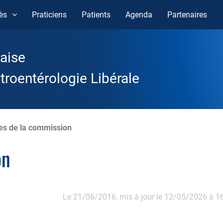
ès
Praticiens
Patients
Agenda
Partenaires
aise
roentérologie Libérale
s de la commission
on
Le 21/06/2016,
mis à jour le 12/05/2026 à 1