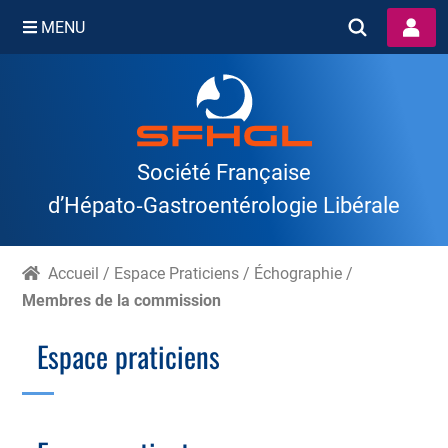
MENU
Skip
to
content
Société Française
d’Hépato‑Gastroentérologie Libérale
Accueil
/
Espace Praticiens
/
Échographie
/
Membres de la commission
Espace praticiens
Branche Scientifique
Branche Professionnelle