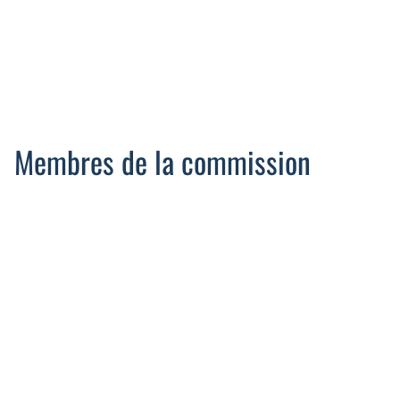
Motricité
Nutrition
Proctologie
Cellule d’Aide à la Recherche Clinique
Membres de la commission