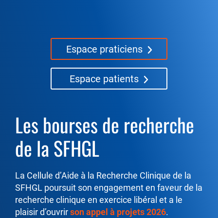
c
i
é
t
Espace praticiens
é
Espace patients
F
r
a
Les bourses de recherche
U
n
de la SFHGL
ç
a
La Cellule d’Aide à la Recherche Clinique de la
N
i
SFHGL poursuit son engagement en faveur de la
é
s
recherche clinique en exercice libéral et a le
d
e
plaisir d’ouvrir
son appel à projets 2026
.
G