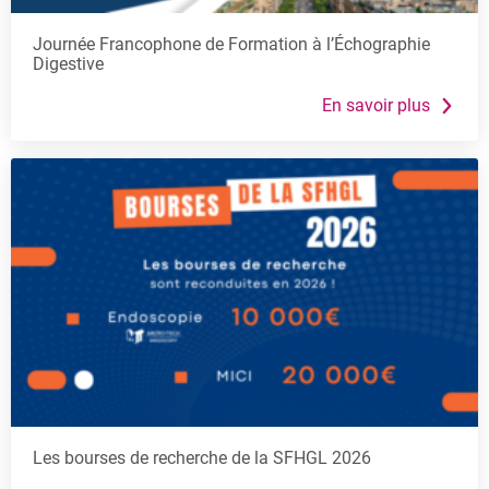
i
b
Journée Francophone de Formation à l’Échographie
Digestive
é
r
a
l
e
Les bourses de recherche de la SFHGL 2026