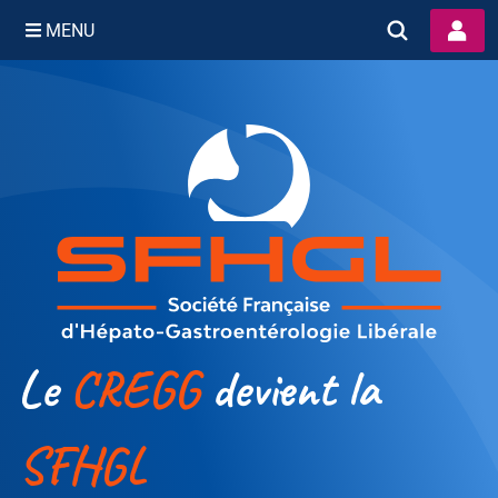
MENU
Skip
to
content
Le
CREGG
devient la
SFHGL
S
SFHGL
o