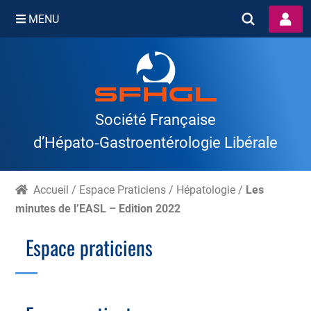
MENU
Skip
to
content
Société Française
d’Hépato‑Gastroentérologie Libérale
Accueil
/
Espace Praticiens
/
Hépatologie
/
Les
minutes de l’EASL – Edition 2022
Espace praticiens
Branche Scientifique
Branche Professionnelle