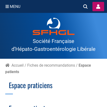
MENU
Skip
to
content
Société Française
d’Hépato‑Gastroentérologie Libérale
Accueil
/
Fiches de recommandations
/
Espace
patients
Espace praticiens
Branche Scientifique
Branche Professionnelle