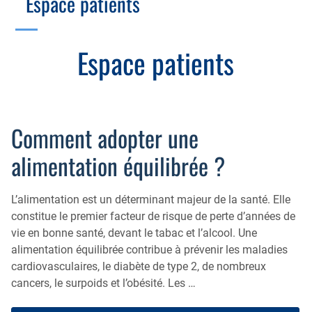
Espace patients
Échographie
Cotation des actes, lien avec les syndicats
Endoscopie
Gestion, Fiscalité, Innovation & Retraite
Espace patients
Estomac
Gastro-pédiatrie
Juridique
Foie
Hépatologie
Plateau technique
Nutrition
Commission MICI
Comment adopter une
Pancréas
Motricité
alimentation équilibrée ?
Rectum et anus
Nutrition
Tube digestif
L’alimentation est un déterminant majeur de la santé. Elle
Proctologie
constitue le premier facteur de risque de perte d’années de
Annuaire
Cellule d’Aide à la Recherche Clinique
vie en bonne santé, devant le tabac et l’alcool. Une
alimentation équilibrée contribue à prévenir les maladies
Colobox
cardiovasculaires, le diabète de type 2, de nombreux
My MICI Book
cancers, le surpoids et l’obésité. Les …
Qu’est-ce que la coloscopie ?