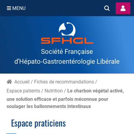
MENU
Skip
to
content
Société Française
d’Hépato‑Gastroentérologie Libérale
Accueil
/
Fiches de recommandations
/
Espace patients
/
Nutrition
/
Le charbon végétal activé,
une solution efficace et parfois méconnue pour
soulager les ballonnements intestinaux
Espace praticiens