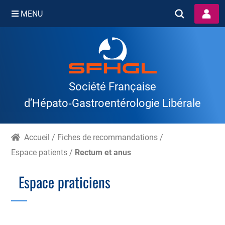
MENU
Skip
to
content
Société Française
d’Hépato‑Gastroentérologie Libérale
Accueil
/
Fiches de recommandations
/
Espace patients
/
Rectum et anus
Espace praticiens
Branche Scientifique
Branche Professionnelle