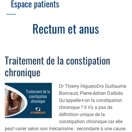
Espace patients
Échographie
Cotation des actes, lien avec les syndicats
Endoscopie
Gestion, Fiscalité, Innovation & Retraite
Rectum et anus
Estomac
Gastro-pédiatrie
Juridique
Foie
Hépatologie
Plateau technique
Nutrition
MICI
Traitement de la constipation
Pancréas
Motricité
chronique
Rectum et anus
Nutrition
Tube digestif
Dr Thierry HigueroDrs Guillaume
Proctologie
Bonnaud, Pierre-Adrien Dalbiès
Annuaire
Cellule d’Aide à la Recherche Clinique
Qu’appelle-t-on la constipation
chronique ? Il n’y a pas de
Colobox
définition unique de la
My MICI Book
constipation chronique car elle
peut varier selon son mécanisme : secondaire à une cause
Qu’est-ce que la coloscopie ?