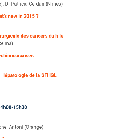
e), Dr Patricia Cerdan (Nimes)
hat’s new in 2015 ?
rurgicale des cancers du hile
Reims)
s Echinococcoses
n Hépatologie de la SFHGL
 14h00-15h30
chel Antoni (Orange)