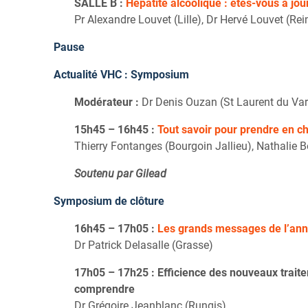
SALLE B :
Hépatite alcoolique : êtes-vous à jou
Pr Alexandre Louvet (Lille), Dr Hervé Louvet (Re
Pause
Actualité VHC : Symposium
Modérateur :
Dr Denis Ouzan (St Laurent du Var
15h45 – 16h45 :
Tout savoir pour prendre en ch
Thierry Fontanges (Bourgoin Jallieu), Nathalie B
Soutenu par Gilead
Symposium de clôture
16h45 – 17h05 :
Les grands messages de l’ann
Dr Patrick Delasalle (Grasse)
17h05 – 17h25 : Efficience des nouveaux traite
comprendre
Dr Grégoire Jeanblanc (Rungis)