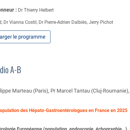
onneur :
Dr Thierry Helbert
 Dr Vianna Costil, Dr Pierre-Adrien Dalbiès, Jerry Pichot
arger le programme
dio A-B
hilippe Marteau (Paris), Pr Marcel Tantau (Cluj-Roumanie),
a population des Hépato-Gastroentérologues en France en 2025
térologie Européenne (population, endoscopie, échographie…)