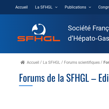
Accueil
La SFHGL
Publications
Congr
Skip
to
Société Franç
content
d’Hépato‑Gast
Accueil
/
La SFHGL
/
Forums scientifiques
/
Fo
Forums de la SFHGL – Ed