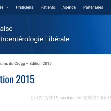
ès
Praticiens
Patients
Agenda
Partenaires
aise
roentérologie Libérale
rums du Cregg – Edition 2015
ition 2015
Le 17/12/2015,
mis à jour le 10/09/2018 à 1