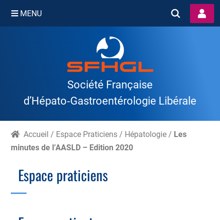
MENU
Skip
to
content
Société Française
d’Hépato‑Gastroentérologie Libérale
Accueil
/
Espace Praticiens
/
Hépatologie
/
Les
minutes de l’AASLD – Edition 2020
Espace praticiens
Branche Scientifique
Branche Professionnelle