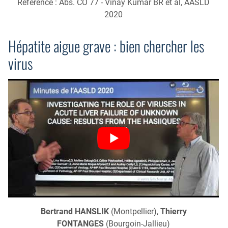
Référence : Abs. CO 77 - Vinay Kumar BR et al, AASLD
2020
Hépatite aigue grave : bien chercher les
virus
Bertrand HANSLIK
(Montpellier),
Thierry
FONTANGES
(Bourgoin-Jallieu)