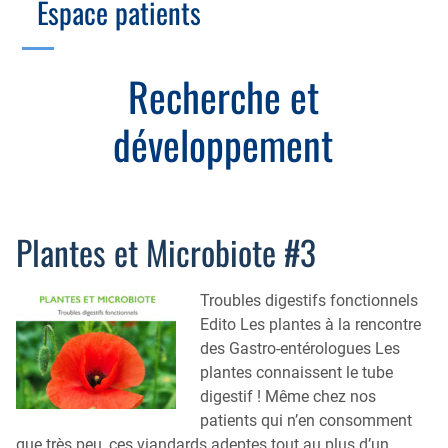
Espace patients
Échographie
Cotation des actes, lien avec les syndicats
Endoscopie
Gestion, Fiscalité, Innovation & Retraite
Recherche et
Estomac
Gastro-pédiatrie
Juridique
développement
Foie
Hépatologie
Plateau technique
Nutrition
MICI
Pancréas
Motricité
Plantes et Microbiote #3
Rectum et anus
Nutrition
Tube digestif
Proctologie
Troubles digestifs fonctionnels
Edito Les plantes à la rencontre
Annuaire
Cellule d’Aide à la Recherche Clinique
des Gastro-entérologues Les
Colobox
plantes connaissent le tube
digestif ! Même chez nos
My MICI Book
patients qui n’en consomment
que très peu, ces viandards adeptes tout au plus d’un
Qu’est-ce que la coloscopie ?