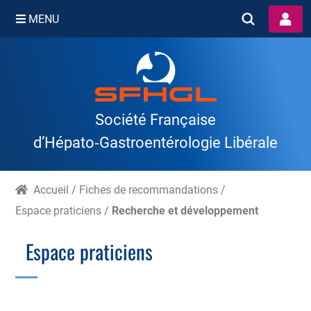
MENU
Skip
to
content
Société Française
d’Hépato‑Gastroentérologie Libérale
Accueil
/
Fiches de recommandations
/
Espace praticiens
/
Recherche et développement
Espace praticiens
Branche Scientifique
Branche Professionnelle