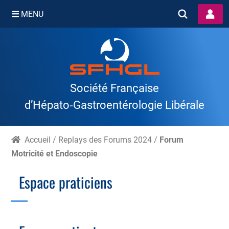
MENU
Skip
to
content
Société Française
d’Hépato‑Gastroentérologie Libérale
Accueil
/
Replays des Forums 2024
/
Forum
Motricité et Endoscopie
Espace praticiens
Branche Scientifique
Branche Professionnelle