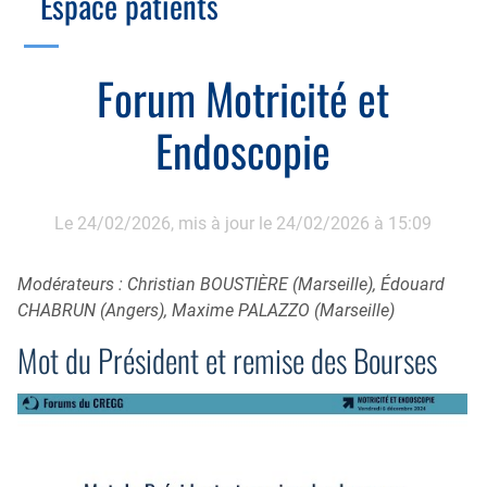
Espace patients
Échographie
Cotation des actes, lien avec les syndicats
Endoscopie
Gestion, Fiscalité, Innovation & Retraite
Forum Motricité et
Estomac
Gastro-pédiatrie
Juridique
Endoscopie
Foie
Hépatologie
Plateau technique
Nutrition
MICI
Pancréas
Le 24/02/2026,
mis à jour le 24/02/2026 à 15:09
Motricité
Rectum et anus
Nutrition
Modérateurs : Christian BOUSTIÈRE (Marseille), Édouard
Tube digestif
CHABRUN (Angers), Maxime PALAZZO (Marseille)
Proctologie
Annuaire
Mot du Président et remise des Bourses
Cellule d’Aide à la Recherche Clinique
Colobox
My MICI Book
Qu’est-ce que la coloscopie ?