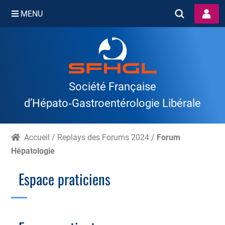
MENU
Skip
to
content
Société Française
d’Hépato‑Gastroentérologie Libérale
Accueil
/
Replays des Forums 2024
/
Forum
Hépatologie
Espace praticiens
Branche Scientifique
Branche Professionnelle