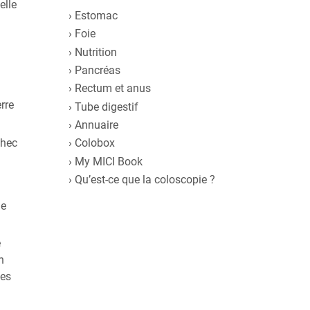
elle
Estomac
Foie
Nutrition
Pancréas
Rectum et anus
rre
Tube digestif
Annuaire
chec
Colobox
My MICI Book
Qu’est-ce que la coloscopie ?
le
e
n
les