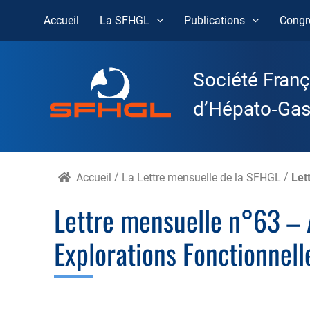
Accueil
La SFHGL
Publications
Congr
Skip
to
Société Franç
content
d’Hépato‑Gast
Accueil
/
La Lettre mensuelle de la SFHGL
/
Let
Lettre mensuelle n°63 – A
Explorations Fonctionnel