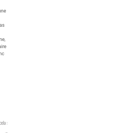
une
as
ne,
aire
nc
cela :