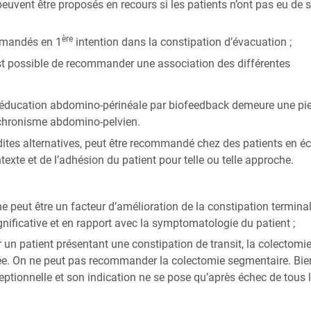
peuvent être proposés en recours si les patients n’ont pas eu de s
ère
ommandés en 1
intention dans la constipation d’évacuation ;
est possible de recommander une association des différentes
la rééducation abdomino-périnéale par biofeedback demeure une pie
nchronisme abdomino-pelvien.
dites alternatives, peut être recommandé chez des patients en é
exte et de l’adhésion du patient pour telle ou telle approche.
ne peut être un facteur d’amélioration de la constipation termina
nificative et en rapport avec la symptomatologie du patient ;
 un patient présentant une constipation de transit, la colectomi
dée. On ne peut pas recommander la colectomie segmentaire. Bie
ptionnelle et son indication ne se pose qu’après échec de tous 