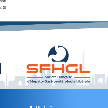
ost!
e:
0
]