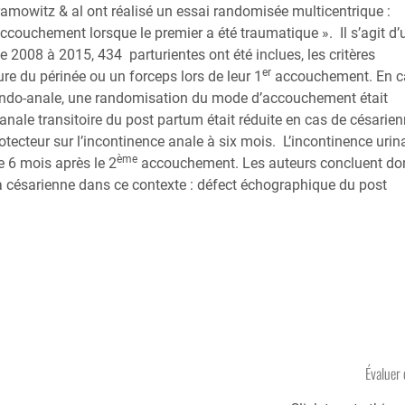
amowitz & al ont réalisé un essai randomisée multicentrique :
couchement lorsque le premier a été traumatique ». Il s’agit d’
2008 à 2015, 434 parturientes ont été inclues, les critères
er
ure du périnée ou un forceps lors de leur 1
accouchement. En c
e endo-anale, une randomisation du mode d’accouchement était
nale transitoire du post partum était réduite en cas de césarien
tecteur sur l’incontinence anale à six mois. L’incontinence urin
ème
e 6 mois après le 2
accouchement. Les auteurs concluent do
a césarienne dans ce contexte : défect échographique du post
Évaluer 