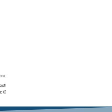
cela :
ost!
e:
0
]