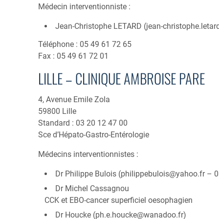
Médecin interventionniste :
Jean-Christophe LETARD (
jean-christophe.let
Téléphone : 05 49 61 72 65
Fax : 05 49 61 72 01
LILLE – CLINIQUE AMBROISE PARE
4, Avenue Emile Zola
59800 Lille
Standard : 03 20 12 47 00
Sce d’Hépato-Gastro-Entérologie
Médecins interventionnistes :
Dr Philippe Bulois (
philippebulois@yahoo.fr
– 0
Dr Michel Cassagnou
CCK et EBO-cancer superficiel oesophagien
Dr Houcke (
ph.e.houcke@wanadoo.fr
)