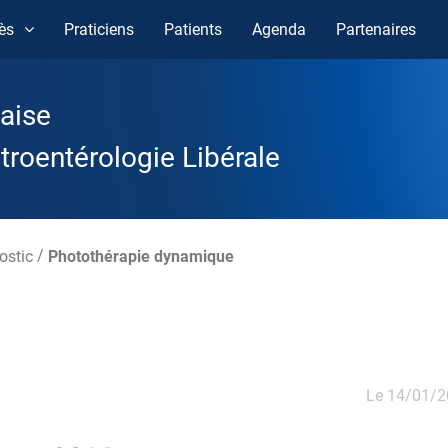
ès
Praticiens
Patients
Agenda
Partenaires
aise
roentérologie Libérale
ostic
/
Photothérapie dynamique
e
Le 14/01/