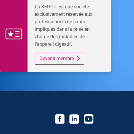
La SFHGL est une société
exclusivement réservée aux
professionnels de santé
impliqués dans la prise en
charge des maladies de
l’appareil digestif.
Devenir membre