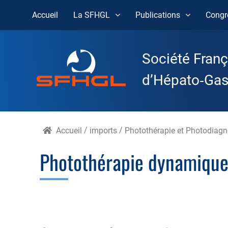
Accueil
La SFHGL
Publications
Congr
Skip
to
Société Franç
content
d’Hépato‑Gast
Accueil
/
imports
/
Photothérapie et Photodiagn
Photothérapie dynamiqu