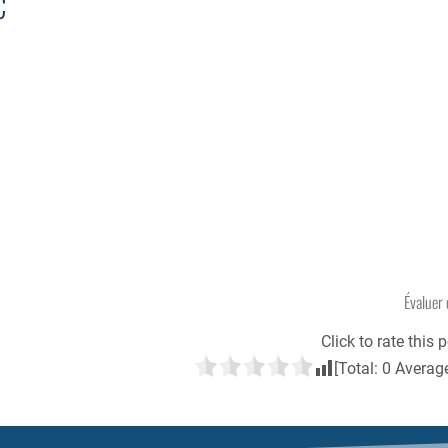
C
Évaluer 
Click to rate this p
[Total:
0
Averag