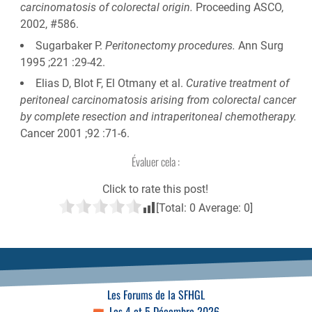
carcinomatosis of colorectal origin.
Proceeding ASCO,
2002, #586.
Sugarbaker P.
Peritonectomy procedures.
Ann Surg
1995 ;221 :29-42.
Elias D, Blot F, El Otmany et al.
Curative treatment of
peritoneal carcinomatosis arising from colorectal cancer
by complete resection and intraperitoneal chemotherapy.
Cancer 2001 ;92 :71-6.
Évaluer cela :
Click to rate this post!
[Total:
0
Average:
0
]
Les Forums de la SFHGL
Les 4 et 5 Décembre 2026