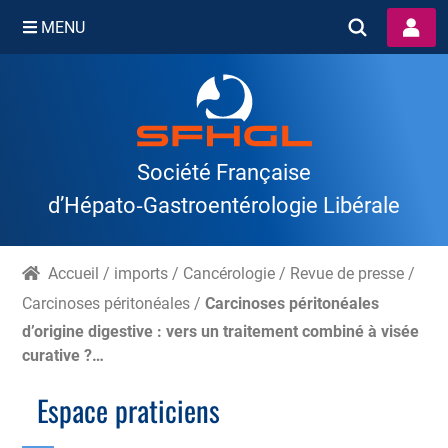
MENU
Skip
to
content
Société Française
d’Hépato‑Gastroentérologie Libérale
Accueil
/
imports
/
Cancérologie
/
Revue de presse
/
Carcinoses péritonéales
/
Carcinoses péritonéales
d’origine digestive : vers un traitement combiné à visée
curative ?…
Espace praticiens