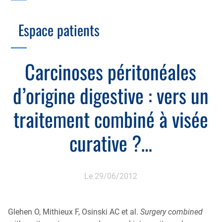
Branche Scientifique
Branche Professionnelle
Espace patients
Échographie
Cotation des actes, lien avec les syndicats
Endoscopie
Gestion, Fiscalité, Innovation & Retraite
Carcinoses péritonéales
Estomac
Gastro-pédiatrie
Juridique
d’origine digestive : vers un
Foie
Hépatologie
Plateau technique
Nutrition
traitement combiné à visée
MICI
Pancréas
Motricité
curative ?…
Rectum et anus
Nutrition
Tube digestif
Proctologie
Le 29/06/2012
Annuaire
Cellule d’Aide à la Recherche Clinique
Colobox
Glehen O, Mithieux F, Osinski AC et al.
Surgery combined