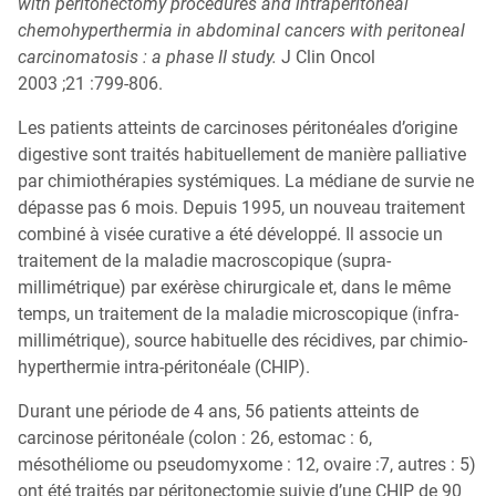
with peritonectomy procedures and intraperitoneal
My MICI Book
chemohyperthermia in abdominal cancers with peritoneal
Qu’est-ce que la coloscopie ?
carcinomatosis : a phase II study.
J Clin Oncol
2003 ;21 :799-806.
Les patients atteints de carcinoses péritonéales d’origine
digestive sont traités habituellement de manière palliative
par chimiothérapies systémiques. La médiane de survie ne
dépasse pas 6 mois. Depuis 1995, un nouveau traitement
combiné à visée curative a été développé. Il associe un
traitement de la maladie macroscopique (supra-
millimétrique) par exérèse chirurgicale et, dans le même
temps, un traitement de la maladie microscopique (infra-
millimétrique), source habituelle des récidives, par chimio-
hyperthermie intra-péritonéale (CHIP).
Durant une période de 4 ans, 56 patients atteints de
carcinose péritonéale (colon : 26, estomac : 6,
mésothéliome ou pseudomyxome : 12, ovaire :7, autres : 5)
ont été traités par péritonectomie suivie d’une CHIP de 90