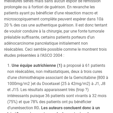
meilleures séries mais sans aucun espoir de rémission
Qu’est-ce que la coloscopie ?
prolongée ou à fortiori de guérison. En revanche les
patients ayant pu bénéficier d’une résection macro et
microscopiquement complète peuvent espérer dans 10à
20 % des cas une authentique guérison. Il est donc tentant
de vouloir conduire à la chirurgie, par une fonte tumorale
préalable suffisante, certains patients porteurs d’un
adénocarcinome pancréatique initialement non
résécables. Ceci semble possible comme le montrent trois
études présentées à l’ASCO 2004 :
Une équipe autrichienne (1)
a proposé à 61 patients
non résécables, non métastatiques, deux à trois cures
d’une chimiothérapie associant de la Gemcitabine (800 à
1000mg/m2 )et du Docetaxel (25 à 42mg/m2) à J1, J8
et J15. Les résultats apparaissent très (trop ?)
intéressants puisque 36 patients sont vivants à 32 mois
(75%) et que 78% des patients ont pu bénéficier
d’une
résection R0
. Les auteurs concluent donc à un