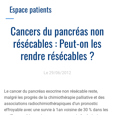
Branche Scientifique
Branche Professionnelle
Espace patients
Échographie
Cotation des actes, lien avec les syndicats
Endoscopie
Gestion, Fiscalité, Innovation & Retraite
Cancers du pancréas non
Estomac
Gastro-pédiatrie
Juridique
résécables : Peut-on les
Foie
Hépatologie
Plateau technique
Nutrition
rendre résécables ?
MICI
Pancréas
Motricité
Rectum et anus
Nutrition
Le 29/06/2012
Tube digestif
Proctologie
Annuaire
Le cancer du pancréas exocrine non résécable reste,
Cellule d’Aide à la Recherche Clinique
malgré les progrès de la chimiothérapie palliative et des
Colobox
associations radiochimiothérapiques d’un pronostic
effroyable avec une survie à 1an voisine de 30 % dans les
My MICI Book