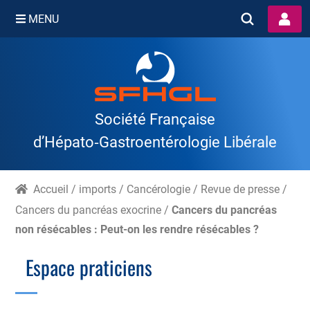
MENU
Skip
to
content
Société Française
d’Hépato‑Gastroentérologie Libérale
Accueil
/
imports
/
Cancérologie
/
Revue de presse
/
Cancers du pancréas exocrine
/
Cancers du pancréas
non résécables : Peut-on les rendre résécables ?
Espace praticiens