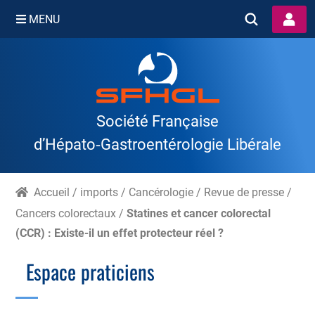
MENU
Skip
to
content
Société Française
d’Hépato‑Gastroentérologie Libérale
Accueil
/
imports
/
Cancérologie
/
Revue de presse
/
Cancers colorectaux
/
Statines et cancer colorectal
(CCR) : Existe-il un effet protecteur réel ?
Espace praticiens