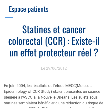
Branche Scientifique
Branche Professionnelle
Espace patients
Échographie
Cotation des actes, lien avec les syndicats
Endoscopie
Gestion, Fiscalité, Innovation & Retraite
Statines et cancer
Estomac
Gastro-pédiatrie
Juridique
colorectal (CCR) : Existe-il
Foie
Hépatologie
Plateau technique
Nutrition
un effet protecteur réel ?
MICI
Pancréas
Motricité
Rectum et anus
Nutrition
Le 29/06/2012
Tube digestif
Proctologie
Annuaire
En juin 2004, les résultats de l’étude MECC(Molecular
Cellule d’Aide à la Recherche Clinique
Epidemiology of CCR Study) étaient présentés en séance
Colobox
plénière à l’ASCO à la Nouvelle Orléans. Les sujets sous
statines semblaient bénéficier d’une réduction du risque de
My MICI Book