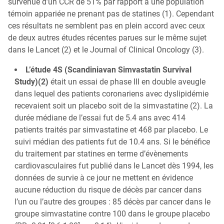
survenue d’un CCR de 51% par rapport à une population
Qu’est-ce que la coloscopie ?
témoin appariée ne prenant pas de statines (1). Cependant
ces résultats ne semblent pas en plein accord avec ceux
de deux autres études récentes parues sur le même sujet
dans le Lancet (2) et le Journal of Clinical Oncology (3).
L’étude 4S (Scandiniavan Simvastatin Survival
Study)(2)
était un essai de phase III en double aveugle
dans lequel des patients coronariens avec dyslipidémie
recevaient soit un placebo soit de la simvastatine (2). La
durée médiane de l’essai fut de 5.4 ans avec 414
patients traités par simvastatine et 468 par placebo. Le
suivi médian des patients fut de 10.4 ans. Si le bénéfice
du traitement par statines en terme d’évènements
cardiovasculaires fut publié dans le Lancet dès 1994, les
données de survie à ce jour ne mettent en évidence
aucune réduction du risque de décès par cancer dans
l’un ou l’autre des groupes : 85 décès par cancer dans le
groupe simvastatine contre 100 dans le groupe placebo