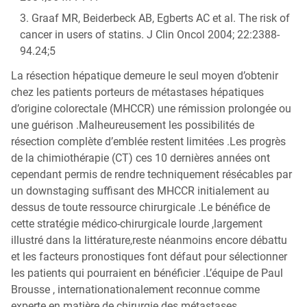
Graaf MR, Beiderbeck AB, Egberts AC et al. The risk of
cancer in users of statins. J Clin Oncol 2004; 22:2388-
94.24;5
La résection hépatique demeure le seul moyen d’obtenir
chez les patients porteurs de métastases hépatiques
d’origine colorectale (MHCCR) une rémission prolongée ou
une guérison .Malheureusement les possibilités de
résection complète d’emblée restent limitées .Les progrès
de la chimiothérapie (CT) ces 10 dernières années ont
cependant permis de rendre techniquement résécables par
un downstaging suffisant des MHCCR initialement au
dessus de toute ressource chirurgicale .Le bénéfice de
cette stratégie médico-chirurgicale lourde ,largement
illustré dans la littérature,reste néanmoins encore débattu
et les facteurs pronostiques font défaut pour sélectionner
les patients qui pourraient en bénéficier .L’équipe de Paul
Brousse , internationationalement reconnue comme
experte en matière de chirurgie des métastases