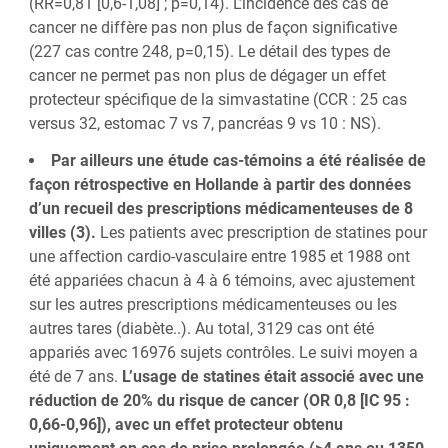
(RR=0,81 [0,6-1,08] ; p=0,14). L’incidence des cas de
cancer ne diffère pas non plus de façon significative
(227 cas contre 248, p=0,15). Le détail des types de
cancer ne permet pas non plus de dégager un effet
protecteur spécifique de la simvastatine (CCR : 25 cas
versus 32, estomac 7 vs 7, pancréas 9 vs 10 : NS).
Par ailleurs une étude cas-témoins a été réalisée de
façon rétrospective en Hollande à partir des données
d’un recueil des prescriptions médicamenteuses de 8
villes (3).
Les patients avec prescription de statines pour
une affection cardio-vasculaire entre 1985 et 1988 ont
été appariées chacun à 4 à 6 témoins, avec ajustement
sur les autres prescriptions médicamenteuses ou les
autres tares (diabète..). Au total, 3129 cas ont été
appariés avec 16976 sujets contrôles. Le suivi moyen a
été de 7 ans.
L’usage de statines était associé avec une
réduction de 20% du risque de cancer (OR 0,8 [IC 95 :
0,66-0,96]), avec un effet protecteur obtenu