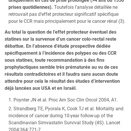
uniquement en cas de prise prolongée (>4 ans ou 1350
prises quotidiennes).
Toutefois l’analyse détaillée ne
retrouvait pas d’effet protecteur significatif spécifique
pour le CCR mais principalement pour le cancer rénal (3).
Au total la question de l’effet protecteur éventuel des
statines sur la survenue d’un cancer colo-rectal reste
débattue. En l’absence d’étude prospective dédiée
spécifiquement à l’incidence des polypes ou des CCR
sous statines, toute recommandation à des fins
prophylactiques semble très prématurée au vu de ces
résultats contradictoires et il faudra sans aucun doute
attendre pour cela le résultat des études d’intervention
déjà lancées aux USA et en Israël.
Poynter JN et al. Proc Am Soc Clin Oncol 2004, A1.
Strandberg TE, Pyorala K, Cook TJ et al. Mortality and
incidence of cancer during 10-year follow-up of the
Scandinavian Simvastatin Survival Study (4S). Lancet
2004;364:771-7.