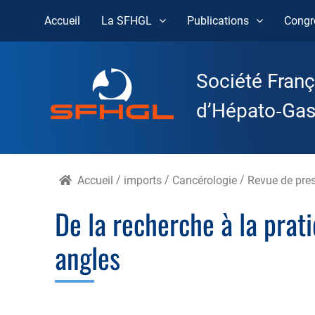
Accueil
La SFHGL
Publications
Congr
Skip
to
Société Franç
content
d’Hépato‑Gast
Accueil
/
imports
/
Cancérologie
/
Revue de pre
De la recherche à la prati
angles