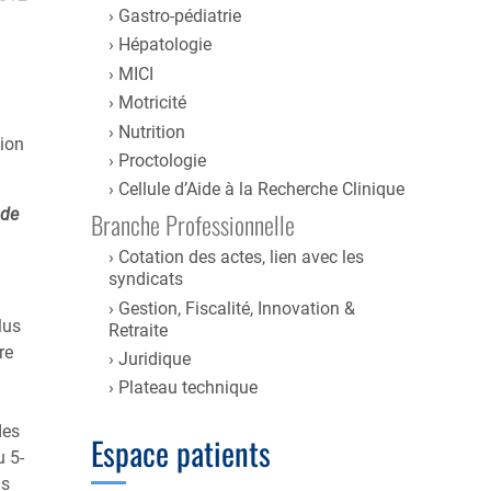
Gastro-pédiatrie
Hépatologie
MICI
Motricité
Nutrition
tion
Proctologie
Cellule d’Aide à la Recherche Clinique
 de
Branche Professionnelle
Cotation des actes, lien avec les
syndicats
Gestion, Fiscalité, Innovation &
lus
Retraite
re
Juridique
Plateau technique
des
Espace patients
u 5-
is