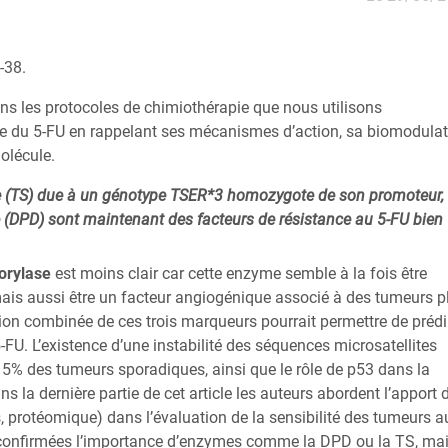
-38.
ns les protocoles de chimiothérapie que nous utilisons
que du 5-FU en rappelant ses mécanismes d’action, sa biomodula
molécule.
se (TS) due à un génotype TSER*3 homozygote de son promoteur,
(DPD) sont maintenant des facteurs de résistance au 5-FU bien
horylase
est moins clair car cette enzyme semble à la fois être
mais aussi être un facteur angiogénique associé à des tumeurs p
ion combinée de ces trois marqueurs pourrait permettre de prédi
FU. L’existence d’une instabilité des séquences microsatellites
% des tumeurs sporadiques, ainsi que le rôle de p53 dans la
ns la dernière partie de cet article les auteurs abordent l’apport 
protéomique) dans l’évaluation de la sensibilité des tumeurs a
t confirmées l’importance d’enzymes comme la DPD ou la TS, ma