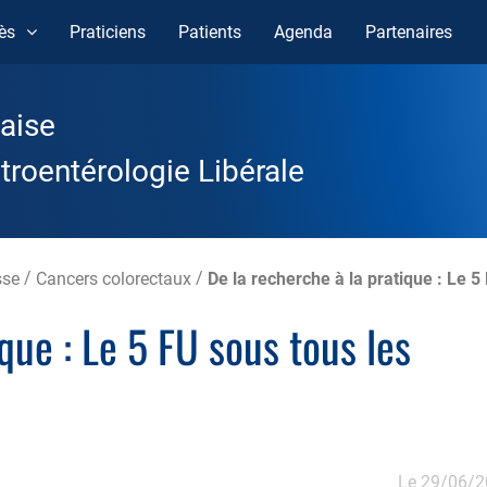
ès
Praticiens
Patients
Agenda
Partenaires
aise
roentérologie Libérale
sse
/
Cancers colorectaux
/
De la recherche à la pratique : Le 5
que : Le 5 FU sous tous les
Le 29/06/