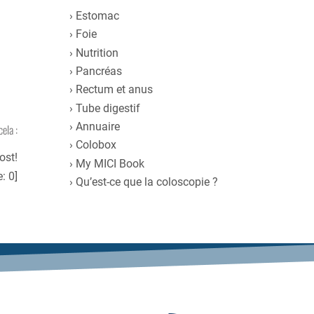
Estomac
Foie
Nutrition
Pancréas
Rectum et anus
Tube digestif
Annuaire
cela :
Colobox
ost!
My MICI Book
e:
0
]
Qu’est-ce que la coloscopie ?