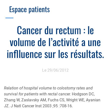
Branche Scientifique
Branche Professionnelle
Espace patients
Échographie
Cotation des actes, lien avec les syndicats
Endoscopie
Gestion, Fiscalité, Innovation & Retraite
Cancer du rectum : le
Estomac
Gastro-pédiatrie
Juridique
volume de l’activité a une
Foie
Hépatologie
Plateau technique
Nutrition
inflluence sur les résultats.
MICI
Pancréas
Motricité
Rectum et anus
Nutrition
Le 29/06/2012
Tube digestif
Proctologie
Annuaire
Relation of hospital volume to colostomy rates and
Cellule d’Aide à la Recherche Clinique
survival for patients with rectal cancer.
Hodgson DC,
Colobox
Zhang W, Zaslavsky AM, Fuchs CS, Wright WE, Ayanian
JZ. J Natl Cancer Inst 2003 ;95 :708-16.
My MICI Book