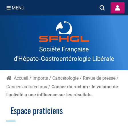
MENU
Skip
to
content
Société Française
d’Hépato‑Gastroentérologie Libérale
Accueil
/
imports
/
Cancérologie
/
Revue de presse
/
Cancers colorectaux
/
Cancer du rectum : le volume de
l’activité a une inflluence sur les résultats.
Espace praticiens