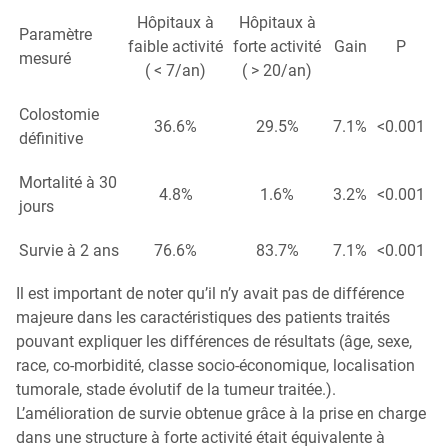
Hôpitaux à
Hôpitaux à
Paramètre
faible activité
forte activité
Gain
P
mesuré
( < 7/an)
( > 20/an)
Colostomie
36.6%
29.5%
7.1%
<0.001
définitive
Mortalité à 30
4.8%
1.6%
3.2%
<0.001
jours
Survie à 2 ans
76.6%
83.7%
7.1%
<0.001
Il est important de noter qu’il n’y avait pas de différence
majeure dans les caractéristiques des patients traités
pouvant expliquer les différences de résultats (âge, sexe,
race, co-morbidité, classe socio-économique, localisation
tumorale, stade évolutif de la tumeur traitée.).
L’amélioration de survie obtenue grâce à la prise en charge
dans une structure à forte activité était équivalente à