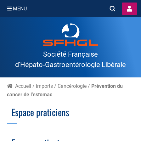
MENU
Skip
to
content
Société Française
d’Hépato‑Gastroentérologie Libérale
Accueil
/
imports
/
Cancérologie
/
Prévention du
cancer de l’estomac
Espace praticiens
Branche Scientifique
Branche Professionnelle