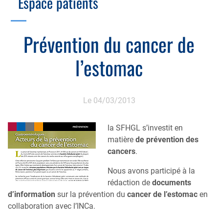
Espace patients
Échographie
Cotation des actes, lien avec les syndicats
Endoscopie
Gestion, Fiscalité, Innovation & Retraite
Prévention du cancer de
Estomac
Gastro-pédiatrie
Juridique
l’estomac
Foie
Hépatologie
Plateau technique
Nutrition
MICI
Pancréas
Le 04/03/2013
Motricité
Rectum et anus
Nutrition
la SFHGL s’investit en
Tube digestif
matière
de prévention des
Proctologie
cancers
.
Annuaire
Cellule d’Aide à la Recherche Clinique
Nous avons participé à la
Colobox
rédaction de
documents
d’information
sur la prévention du
cancer de l’estomac
en
My MICI Book
collaboration avec l’INCa.
Qu’est-ce que la coloscopie ?