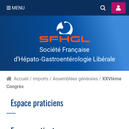
MENU
Skip
to
content
Société Française
d’Hépato‑Gastroentérologie Libérale
Accueil
/
imports
/
Assemblées générales
/
XXVIème
Congrès
Espace praticiens
Branche Scientifique
Branche Professionnelle