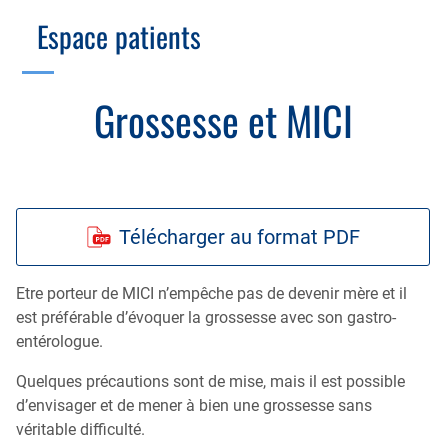
Branche Scientifique
Branche Professionnelle
Espace patients
Échographie
Cotation des actes, lien avec les syndicats
Endoscopie
Gestion, Fiscalité, Innovation & Retraite
Grossesse et MICI
Estomac
Gastro-pédiatrie
Juridique
Foie
Hépatologie
Plateau technique
Nutrition
MICI
Pancréas
Télécharger au format PDF
Motricité
Rectum et anus
Nutrition
Etre porteur de MICI n’empêche pas de devenir mère et il
Tube digestif
est préférable d’évoquer la grossesse avec son gastro-
Proctologie
entérologue.
Annuaire
Cellule d’Aide à la Recherche Clinique
Quelques précautions sont de mise, mais il est possible
Colobox
d’envisager et de mener à bien une grossesse sans
My MICI Book
véritable difficulté.