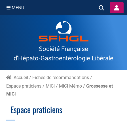
MENU
Skip
to
content
Société Française
d’Hépato‑Gastroentérologie Libérale
Accueil
/
Fiches de recommandations
/
Espace praticiens
/
MICI
/
MICI Mémo
/
Grossesse et
MICI
Espace praticiens