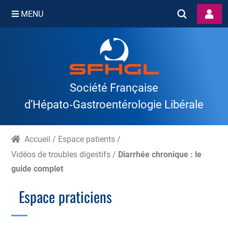
MENU
Skip
to
content
Société Française
d’Hépato‑Gastroentérologie Libérale
Accueil
/
Espace patients
/
Vidéos de troubles digestifs
/
Diarrhée chronique : le
guide complet
Espace praticiens