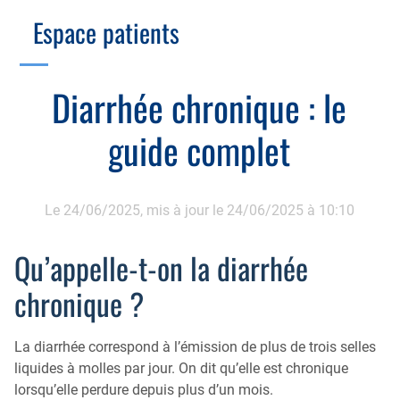
Branche Scientifique
Branche Professionnelle
Espace patients
Échographie
Cotation des actes, lien avec les syndicats
Endoscopie
Gestion, Fiscalité, Innovation & Retraite
Diarrhée chronique : le
Estomac
Gastro-pédiatrie
Juridique
guide complet
Foie
Hépatologie
Plateau technique
Nutrition
Commission MICI
Pancréas
Le 24/06/2025,
mis à jour le 24/06/2025 à 10:10
Motricité
Rectum et anus
Nutrition
Qu’appelle-t-on la diarrhée
Tube digestif
Proctologie
chronique ?
Annuaire
Cellule d’Aide à la Recherche Clinique
La diarrhée correspond à l’émission de plus de trois selles
Colobox
liquides à molles par jour. On dit qu’elle est chronique
My MICI Book
lorsqu’elle perdure depuis plus d’un mois.