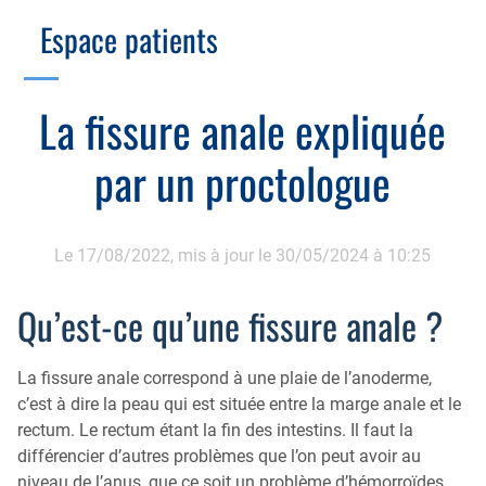
Branche Scientifique
Branche Professionnelle
Espace patients
Échographie
Cotation des actes, lien avec les syndicats
Endoscopie
Gestion, Fiscalité, Innovation & Retraite
La fissure anale expliquée
Estomac
Gastro-pédiatrie
Juridique
par un proctologue
Foie
Hépatologie
Plateau technique
Nutrition
MICI
Pancréas
Le 17/08/2022,
mis à jour le 30/05/2024 à 10:25
Motricité
Rectum et anus
Nutrition
Qu’est-ce qu’une fissure anale ?
Tube digestif
Proctologie
La fissure anale correspond à une plaie de l’anoderme,
Annuaire
Cellule d’Aide à la Recherche Clinique
c’est à dire la peau qui est située entre la marge anale et le
Colobox
rectum. Le rectum étant la fin des intestins. Il faut la
différencier d’autres problèmes que l’on peut avoir au
My MICI Book
niveau de l’anus, que ce soit un problème d’hémorroïdes,