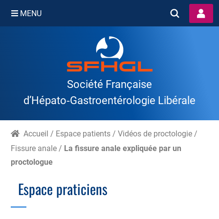
MENU
Skip
to
content
Société Française
d’Hépato‑Gastroentérologie Libérale
Accueil
/
Espace patients
/
Vidéos de proctologie
/
Fissure anale
/
La fissure anale expliquée par un
proctologue
Espace praticiens