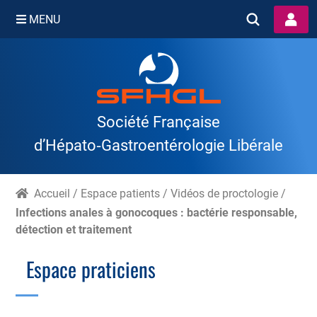
MENU
Skip
to
content
Société Française
d’Hépato‑Gastroentérologie Libérale
Accueil
/
Espace patients
/
Vidéos de proctologie
/
Infections anales à gonocoques : bactérie responsable,
détection et traitement
Espace praticiens