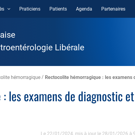
ès
Praticiens
Patients
Agenda
Partenaires
aise
roentérologie Libérale
olite hémorragique
/
Rectocolite hémorragique : les examens d
 : les examens de diagnostic et
Le 22/01/2024,
mis à jour le 28/01/2026 à 