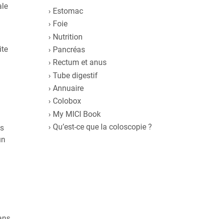
ale
Estomac
Foie
Nutrition
ite
Pancréas
Rectum et anus
Tube digestif
Annuaire
Colobox
My MICI Book
Qu’est-ce que la coloscopie ?
ns
un
sans