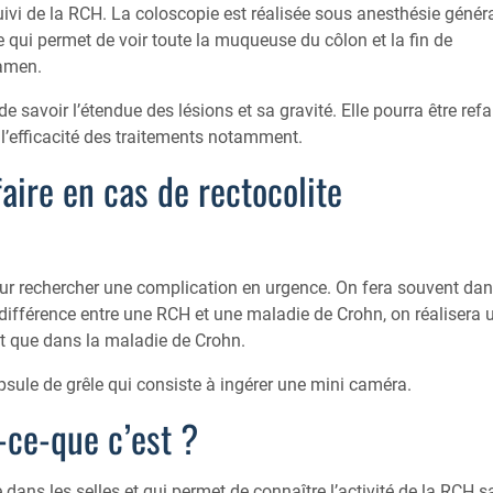
uivi de la RCH. La coloscopie est réalisée sous anesthésie génér
e qui permet de voir toute la muqueuse du côlon et la fin de
xamen.
 savoir l’étendue des lésions et sa gravité. Elle pourra être refa
r l’efficacité des traitements notamment.
aire en cas de rectocolite
ur rechercher une complication en urgence. On fera souvent da
a différence entre une RCH et une maladie de Crohn, on réalisera 
int que dans la maladie de Crohn.
sule de grêle qui consiste à ingérer une mini caméra.
t-ce-que c’est ?
 dans les selles et qui permet de connaître l’activité de la RCH 