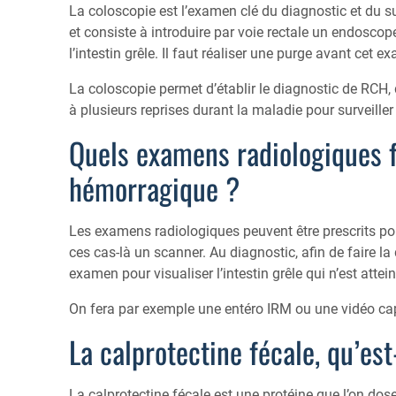
La coloscopie est l’examen clé du diagnostic et du s
et consiste à introduire par voie rectale un endoscop
l’intestin grêle. Il faut réaliser une purge avant cet e
La coloscopie permet d’établir le diagnostic de RCH, de
à plusieurs reprises durant la maladie pour surveille
Quels examens radiologiques f
hémorragique ?
Les examens radiologiques peuvent être prescrits po
ces cas-là un scanner. Au diagnostic, afin de faire l
examen pour visualiser l’intestin grêle qui n’est atte
On fera par exemple une entéro IRM ou une vidéo cap
La calprotectine fécale, qu’es
La calprotectine fécale est une protéine que l’on dose