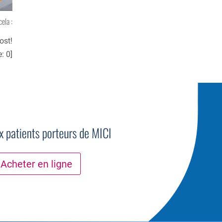
cela :
ost!
e:
0
]
ux patients porteurs de MICI
Acheter en ligne