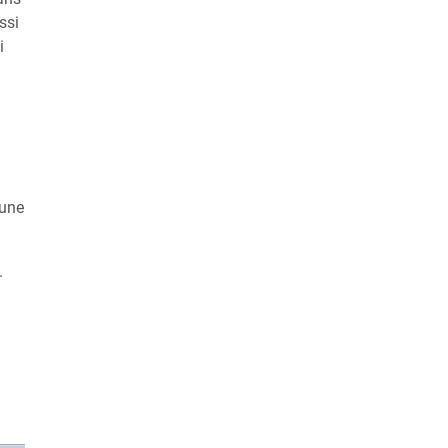
ssi
i
 une
.