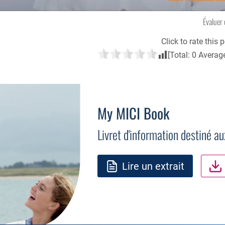
Évaluer 
Click to rate this p
[Total:
0
Averag
My MICI Book
Livret d'information destiné a
Lire un extrait