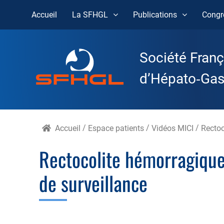
Accueil
La SFHGL
Publications
Congr
Skip
to
Société Franç
content
d’Hépato‑Gast
Accueil
/
Espace patients
/
Vidéos MICI
/
Rectoc
Rectocolite hémorragique
de surveillance