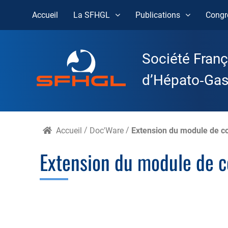
Accueil
La SFHGL
Publications
Congr
Skip
to
Société Franç
content
d’Hépato‑Gast
Accueil
/
Doc'Ware
/
Extension du module de co
Extension du module de c