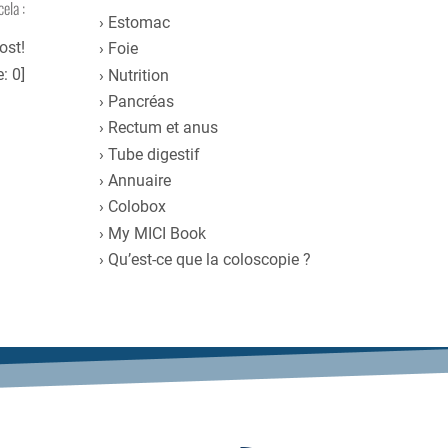
cela :
Estomac
ost!
Foie
e:
0
]
Nutrition
Pancréas
Rectum et anus
Tube digestif
Annuaire
Colobox
My MICI Book
Qu’est-ce que la coloscopie ?