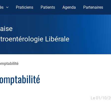
ès
Praticiens
Patients
Agenda
Partenaires
aise
roentérologie Libérale
mptabilité
omptabilité
Le 01/10/