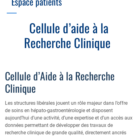
Espace patients
Échographie
Cotation des actes, lien avec les syndicats
Endoscopie
Gestion, Fiscalité, Innovation & Retraite
Cellule d’aide à la
Estomac
Gastro-pédiatrie
Juridique
Recherche Clinique
Foie
Hépatologie
Plateau technique
Nutrition
MICI
Pancréas
Motricité
Cellule d’Aide à la Recherche
Rectum et anus
Nutrition
Clinique
Tube digestif
Proctologie
Annuaire
Cellule d’Aide à la Recherche Clinique
Les structures libérales jouent un rôle majeur dans l’offre
de soins en hépato-gastroentérologie et disposent
Colobox
aujourd’hui d’une activité, d’une expertise et d’un accès aux
My MICI Book
données permettant de développer des travaux de
recherche clinique de grande qualité, directement ancrés
Qu’est-ce que la coloscopie ?