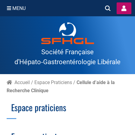
MENU
Skip
to
content
Société Française
d’Hépato‑Gastroentérologie Libérale
Accueil
/
Espace Praticiens
/
Cellule d’aide à la
Recherche Clinique
Espace praticiens
Branche Scientifique
Branche Professionnelle