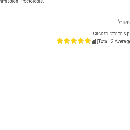
mmission Proctologie.
Évaluer 
Click to rate this p
[Total:
2
Averag