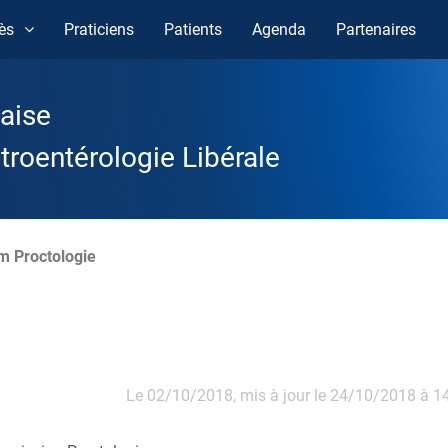
ès
Praticiens
Patients
Agenda
Partenaires
aise
roentérologie Libérale
m Proctologie
Le 02/10/2018,
mis à jour le 24/10/2018 à 1