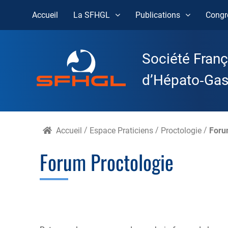
Accueil
La SFHGL
Publications
Congr
Skip
to
Société Franç
content
d’Hépato‑Gast
Accueil
/
Espace Praticiens
/
Proctologie
/
Foru
Forum Proctologie