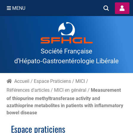
MENU
Skip
to
content
Société Française
d’Hépato‑Gastroentérologie Libérale
Accueil
/
Espace Praticiens
/
MICI
/
Références d'articles
/
MICI en général
/
Measurement
of thiopurine methyltransferase activity and
azathioprine metabolites in patients with inflammatory
bowel disease
Espace praticiens