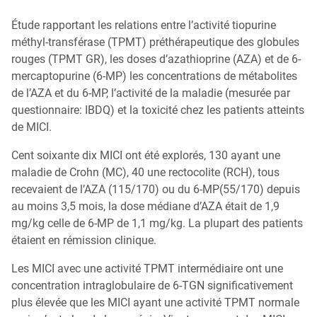
My MICI Book
Étude rapportant les relations entre l’activité tiopurine
méthyl-transférase (TPMT) préthérapeutique des globules
Qu’est-ce que la coloscopie ?
rouges (TPMT GR), les doses d’azathioprine (AZA) et de 6-
mercaptopurine (6-MP) les concentrations de métabolites
de l’AZA et du 6-MP, l’activité de la maladie (mesurée par
questionnaire: IBDQ) et la toxicité chez les patients atteints
de MICI.
Cent soixante dix MICI ont été explorés, 130 ayant une
maladie de Crohn (MC), 40 une rectocolite (RCH), tous
recevaient de l’AZA (115/170) ou du 6-MP(55/170) depuis
au moins 3,5 mois, la dose médiane d’AZA était de 1,9
mg/kg celle de 6-MP de 1,1 mg/kg. La plupart des patients
étaient en rémission clinique.
Les MICI avec une activité TPMT intermédiaire ont une
concentration intraglobulaire de 6-TGN significativement
plus élevée que les MICI ayant une activité TPMT normale