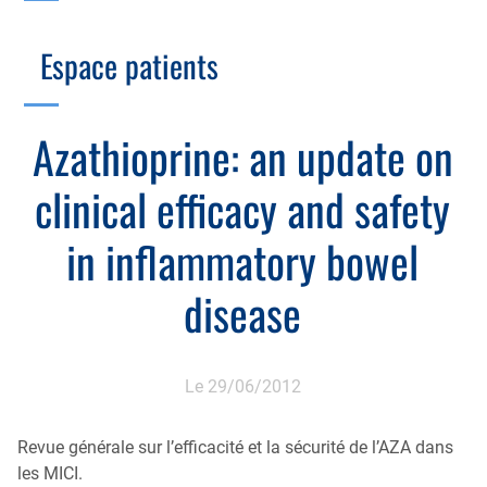
Branche Scientifique
Branche Professionnelle
Espace patients
Échographie
Cotation des actes, lien avec les syndicats
Endoscopie
Gestion, Fiscalité, Innovation & Retraite
Azathioprine: an update on
Estomac
Gastro-pédiatrie
Juridique
clinical efficacy and safety
Foie
Hépatologie
Plateau technique
Nutrition
in inflammatory bowel
MICI
Pancréas
Motricité
disease
Rectum et anus
Nutrition
Tube digestif
Proctologie
Le 29/06/2012
Annuaire
Cellule d’Aide à la Recherche Clinique
Revue générale sur l’efficacité et la sécurité de l’AZA dans
Colobox
les MICI.