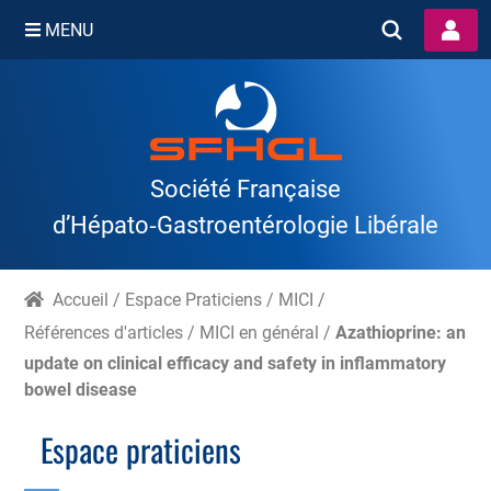
MENU
Skip
to
content
Société Française
d’Hépato‑Gastroentérologie Libérale
Accueil
/
Espace Praticiens
/
MICI
/
Références d'articles
/
MICI en général
/
Azathioprine: an
update on clinical efficacy and safety in inflammatory
bowel disease
Espace praticiens