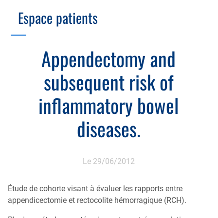
Branche Scientifique
Branche Professionnelle
Espace patients
Échographie
Cotation des actes, lien avec les syndicats
Endoscopie
Gestion, Fiscalité, Innovation & Retraite
Appendectomy and
Estomac
Gastro-pédiatrie
Juridique
subsequent risk of
Foie
Hépatologie
Plateau technique
Nutrition
inflammatory bowel
Commission MICI
Pancréas
Motricité
diseases.
Rectum et anus
Nutrition
Tube digestif
Proctologie
Le 29/06/2012
Annuaire
Cellule d’Aide à la Recherche Clinique
Étude de cohorte visant à évaluer les rapports entre
Colobox
appendicectomie et rectocolite hémorragique (RCH).
My MICI Book