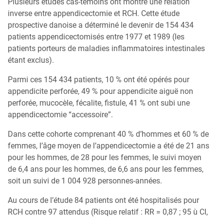
Plusieurs études cas-témoins ont montré une relation
Qu’est-ce que la coloscopie ?
inverse entre appendicectomie et RCH. Cette étude
prospective danoise a déterminé le devenir de 154 434
patients appendicectomisés entre 1977 et 1989 (les
patients porteurs de maladies inflammatoires intestinales
étant exclus).
Parmi ces 154 434 patients, 10 % ont été opérés pour
appendicite perforée, 49 % pour appendicite aiguë non
perforée, mucocèle, fécalite, fistule, 41 % ont subi une
appendicectomie “accessoire”.
Dans cette cohorte comprenant 40 % d’hommes et 60 % de
femmes, l’âge moyen de l’appendicectomie a été de 21 ans
pour les hommes, de 28 pour les femmes, le suivi moyen
de 6,4 ans pour les hommes, de 6,6 ans pour les femmes,
soit un suivi de 1 004 928 personnes-années.
Au cours de l’étude 84 patients ont été hospitalisés pour
RCH contre 97 attendus (Risque relatif : RR = 0,87 ; 95 ù CI,