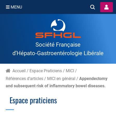
MENU
Skip
to
content
Société Française
d’Hépato‑Gastroentérologie Libérale
Accueil
/
Espace Praticiens
/
MICI
/
Références d'articles
/
MICI en général
/
Appendectomy
and subsequent risk of inflammatory bowel diseases.
Espace praticiens