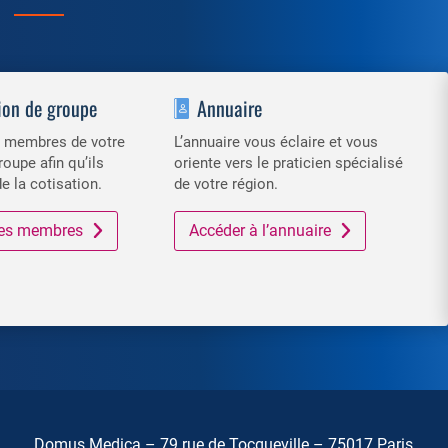
ion de groupe
Annuaire
es membres de votre
L’annuaire vous éclaire et vous
roupe afin qu’ils
oriente vers le praticien spécialisé
de la cotisation.
de votre région.
 des membres
Accéder à l’annuaire
Domus Medica – 79 rue de Tocqueville – 75017 Paris