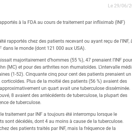
Le 29/06/
pportés à la FDA au cours de traitement par infliximab (INF)
té rapportés chez des patients recevant ou ayant reçu de l’INF, 
INF dans le monde (dont 121 000 aux USA).
gissait majoritairement d’hommes (55 %), 47 prenaient l’INF pou
hn (MC) et pour des arthrites non rhumatoïdes. L’intervalle méd
maines (1-52). Cinquante cinq pour cent des patients prenaient un
orticoïdes. Plus de la moitié des patients (56 %) avaient des
 approximativement un quart avait une tuberculose disséminée.
ouvé, 8 avaient des antécédents de tuberculose, la plupart des
dence de tuberculose.
, le traitement par INF a toujours été interrompu lorsque le
nts sont décédés, dont 4 au moins à cause de la tuberculose.
chez des patients traités par INF, mais la fréquence de la