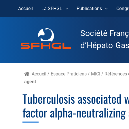
Accueil
La SFHGL
Publications
Congr
Skip
to
Société Franç
content
d’Hépato‑Gast
Accueil
/
Espace Praticiens
/
MICI
/
Références d
agent
Tuberculosis associated w
factor alpha-neutralizing