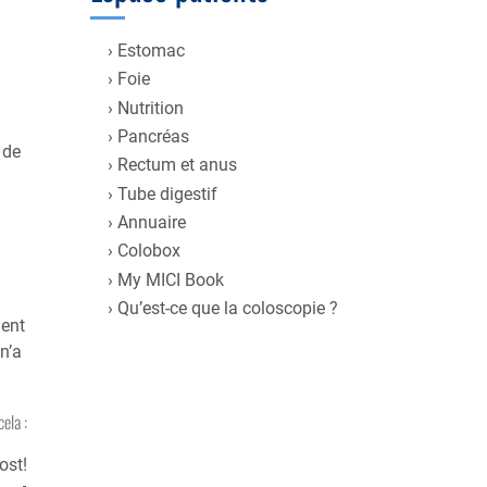
9
Estomac
Foie
Nutrition
Pancréas
 de
Rectum et anus
Tube digestif
Annuaire
Colobox
My MICI Book
Qu’est-ce que la coloscopie ?
ment
n’a
cela :
ost!