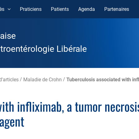
ès
Praticiens
Patients
Agenda
Partenaires
aise
roentérologie Libérale
'articles
/
Maladie de Crohn
/
Tuberculosis associated with inf
ith infliximab, a tumor necrosi
 agent