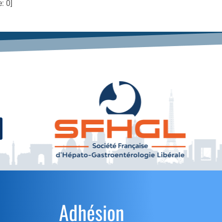
e:
0
]
Adhésion