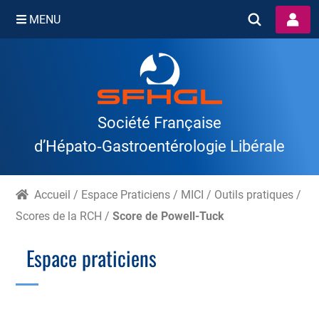
MENU
Skip
to
content
Société Française
d’Hépato‑Gastroentérologie Libérale
Accueil
/
Espace Praticiens
/
MICI
/
Outils pratiques
/
Scores de la RCH
/
Score de Powell-Tuck
Espace praticiens
Branche Scientifique
Branche Professionnelle