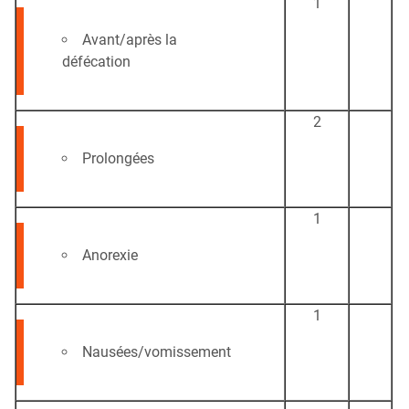
1
Avant/après la
défécation
2
Prolongées
1
Anorexie
1
Nausées/vomissement