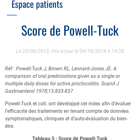
Espace patients
Échographie
Cotation des actes, lien avec les syndicats
Endoscopie
Gestion, Fiscalité, Innovation & Retraite
Score de Powell-Tuck
Estomac
Gastro-pédiatrie
Juridique
Foie
Hépatologie
Plateau technique
Le 29/06/2012,
mis à jour le 04/10/2018 à 14:28
Nutrition
Commission MICI
Pancréas
Motricité
Réf : Powell-Tuck J, Brown RL, Lennard-Jones JE. A
comparison of oral prednisolone given as a single or
Rectum et anus
Nutrition
multiple daily doses for active proctocolitis. Scand J
Tube digestif
Gastroenterol 1978;13:833-837
Proctologie
Annuaire
Powell-Tuck et coll. ont développé cet index afin d’évaluer
Cellule d’Aide à la Recherche Clinique
l’efficacité des traitements en tenant compte de données
Colobox
symptomatiques, cliniques et d’auto-évaluation du bien-
être.
My MICI Book
Tableau 5 : Score de Powell-Tuck
Qu’est-ce que la coloscopie ?