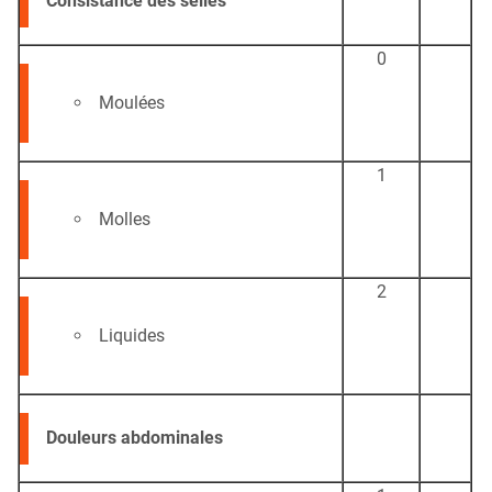
Consistance des selles
0
Moulées
1
Molles
2
Liquides
Douleurs abdominales