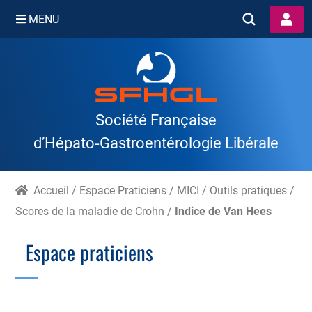
MENU
Skip
to
content
Société Française
d’Hépato‑Gastroentérologie Libérale
Accueil
/
Espace Praticiens
/
MICI
/
Outils pratiques
/
Scores de la maladie de Crohn
/
Indice de Van Hees
Espace praticiens
Branche Scientifique
Branche Professionnelle