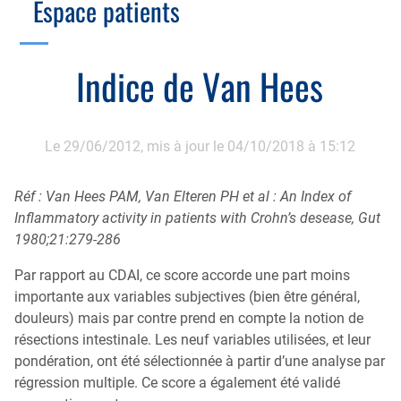
Espace patients
Échographie
Cotation des actes, lien avec les syndicats
Endoscopie
Gestion, Fiscalité, Innovation & Retraite
Indice de Van Hees
Estomac
Gastro-pédiatrie
Juridique
Foie
Hépatologie
Plateau technique
Le 29/06/2012,
mis à jour le 04/10/2018 à 15:12
Nutrition
Commission MICI
Pancréas
Motricité
Réf : Van Hees PAM, Van Elteren PH et al : An Index of
Inflammatory activity in patients with Crohn’s desease, Gut
Rectum et anus
Nutrition
1980;21:279-286
Tube digestif
Proctologie
Par rapport au CDAI, ce score accorde une part moins
Annuaire
importante aux variables subjectives (bien être général,
Cellule d’Aide à la Recherche Clinique
douleurs) mais par contre prend en compte la notion de
Colobox
résections intestinale. Les neuf variables utilisées, et leur
pondération, ont été sélectionnée à partir d’une analyse par
My MICI Book
régression multiple. Ce score a également été validé
Qu’est-ce que la coloscopie ?