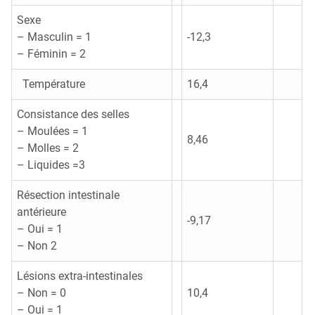
Sexe
– Masculin = 1
-12,3
– Féminin = 2
Température
16,4
Consistance des selles
– Moulées = 1
8,46
– Molles = 2
– Liquides =3
Résection intestinale
antérieure
-9,17
– Oui = 1
– Non 2
Lésions extra-intestinales
– Non = 0
10,4
– Oui = 1