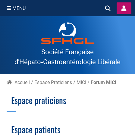
MENU
Skip
to
content
Société Française
d’Hépato‑Gastroentérologie Libérale
Accueil
/
Espace Praticiens
/
MICI
/
Forum MICI
Espace praticiens
Branche Scientifique
Branche Professionnelle
Espace patients
Échographie
Cotation des actes, lien avec les syndicats