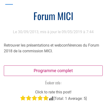
Endoscopie
Gestion, Fiscalité, Innovation & Retraite
Forum MICI
Estomac
Gastro-pédiatrie
Juridique
Foie
Hépatologie
Plateau technique
Le 30/09/2013,
mis à jour le 09/05/2019 à 7:44
Nutrition
MICI
Pancréas
Motricité
Retrouver les présentations et webconférences du Forum
2018 de la commission MICI.
Rectum et anus
Nutrition
Tube digestif
Proctologie
Programme complet
Annuaire
Cellule d’Aide à la Recherche Clinique
Colobox
Évaluer cela :
My MICI Book
Click to rate this post!
[Total:
1
Average:
5
]
Qu’est-ce que la coloscopie ?