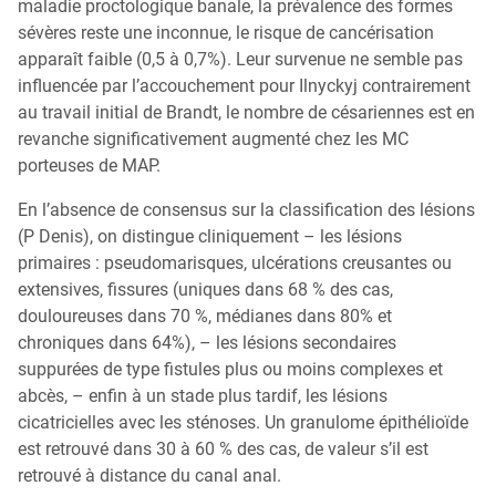
maladie proctologique banale, la prévalence des formes
sévères reste une inconnue, le risque de cancérisation
apparaît faible (0,5 à 0,7%). Leur survenue ne semble pas
influencée par l’accouchement pour Ilnyckyj contrairement
au travail initial de Brandt, le nombre de césariennes est en
revanche significativement augmenté chez les MC
porteuses de MAP.
En l’absence de consensus sur la classification des lésions
(P Denis), on distingue cliniquement – les lésions
primaires : pseudomarisques, ulcérations creusantes ou
extensives, fissures (uniques dans 68 % des cas,
douloureuses dans 70 %, médianes dans 80% et
chroniques dans 64%), – les lésions secondaires
suppurées de type fistules plus ou moins complexes et
abcès, – enfin à un stade plus tardif, les lésions
cicatricielles avec les sténoses. Un granulome épithélioïde
est retrouvé dans 30 à 60 % des cas, de valeur s’il est
retrouvé à distance du canal anal.