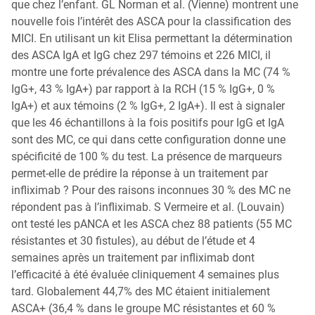
que chez l’enfant. GL Norman et al. (Vienne) montrent une
nouvelle fois l’intérêt des ASCA pour la classification des
MICI. En utilisant un kit Elisa permettant la détermination
des ASCA IgA et IgG chez 297 témoins et 226 MICI, il
montre une forte prévalence des ASCA dans la MC (74 %
IgG+, 43 % IgA+) par rapport à la RCH (15 % IgG+, 0 %
IgA+) et aux témoins (2 % IgG+, 2 IgA+). Il est à signaler
que les 46 échantillons à la fois positifs pour IgG et IgA
sont des MC, ce qui dans cette configuration donne une
spécificité de 100 % du test. La présence de marqueurs
permet-elle de prédire la réponse à un traitement par
infliximab ? Pour des raisons inconnues 30 % des MC ne
répondent pas à l’infliximab. S Vermeire et al. (Louvain)
ont testé les pANCA et les ASCA chez 88 patients (55 MC
résistantes et 30 fistules), au début de l’étude et 4
semaines après un traitement par infliximab dont
l’efficacité à été évaluée cliniquement 4 semaines plus
tard. Globalement 44,7% des MC étaient initialement
ASCA+ (36,4 % dans le groupe MC résistantes et 60 %