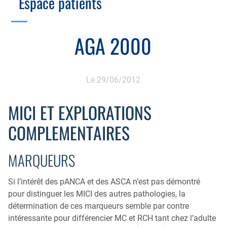
Espace patients
Échographie
Cotation des actes, lien avec les syndicats
Endoscopie
Gestion, Fiscalité, Innovation & Retraite
AGA 2000
Estomac
Gastro-pédiatrie
Juridique
Foie
Hépatologie
Plateau technique
Le 29/06/2012
Nutrition
MICI
Pancréas
MICI ET EXPLORATIONS
Motricité
Rectum et anus
COMPLEMENTAIRES
Nutrition
Tube digestif
Proctologie
MARQUEURS
Annuaire
Cellule d’Aide à la Recherche Clinique
Si l’intérêt des pANCA et des ASCA n’est pas démontré
Colobox
pour distinguer les MICI des autres pathologies, la
My MICI Book
détermination de ces marqueurs semble par contre
intéressante pour différencier MC et RCH tant chez l’adulte
Qu’est-ce que la coloscopie ?