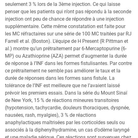
seulement 3 % lors de la 3ème injection. Ce qui laisse
penser que les patients qui n’ont pas répondu à la seconde
injection ont peu de chance de répondre à une injection
supplémentaire. Cette même constatation est faite pour
les MC réfractaires sur une série de 100 MC traitées par RJ
Farrell et al. (Boston). L’équipe de H Present (R Pittman et
al.) montre qu’un prétraitement par 6-Mercaptopurine (6-
MP) ou Azathioprine (AZA) permet d’augmenter la durée
de réponse à l’INF dans les formes fistulisantes. Par contre
ce prétraitement ne semble pas améliorer le taux et la
durée de réponses dans les formes sans fistule. La
tolérance de l’INF est meilleure que ne l’avaient laissé
prévoir les premiers essais. Dans la série du Mount Sinaï
de New York, 15 % de réactions mineures transitoires
(hypotension, tachycardie, douleurs thoraciques, dyspnée,
nausées, rash, myalgies), 3 % de réactions
anaphylactiques maîtrisées par les corticoïdes seuls ou
associés à la diphenylhydramine, un cas d’odème laryngé
et une maladie sérique. Ces réactions sont survenues chez