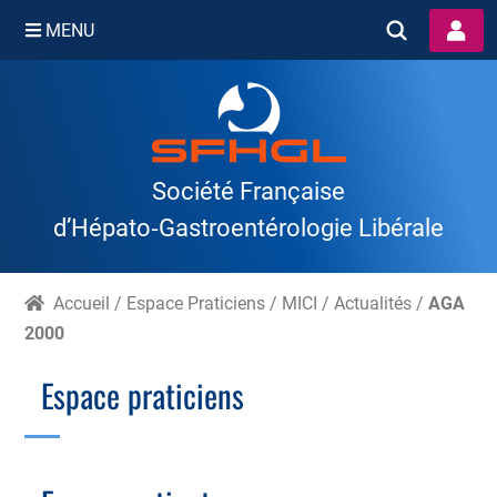
MENU
Skip
to
content
Société Française
d’Hépato‑Gastroentérologie Libérale
Accueil
/
Espace Praticiens
/
MICI
/
Actualités
/
AGA
2000
Espace praticiens
Branche Scientifique
Branche Professionnelle