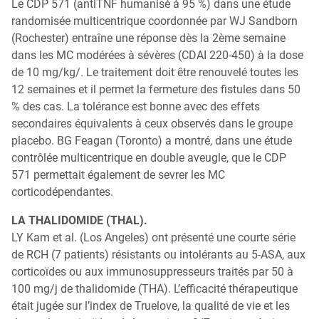
Le CDP 571 (antiTNF humanisé à 95 %) dans une étude
randomisée multicentrique coordonnée par WJ Sandborn
(Rochester) entraîne une réponse dès la 2ème semaine
dans les MC modérées à sévères (CDAI 220-450) à la dose
de 10 mg/kg/. Le traitement doit être renouvelé toutes les
12 semaines et il permet la fermeture des fistules dans 50
% des cas. La tolérance est bonne avec des effets
secondaires équivalents à ceux observés dans le groupe
placebo. BG Feagan (Toronto) a montré, dans une étude
contrôlée multicentrique en double aveugle, que le CDP
571 permettait également de sevrer les MC
corticodépendantes.
LA THALIDOMIDE (THAL).
LY Kam et al. (Los Angeles) ont présenté une courte série
de RCH (7 patients) résistants ou intolérants au 5-ASA, aux
corticoïdes ou aux immunosuppresseurs traités par 50 à
100 mg/j de thalidomide (THA). L’efficacité thérapeutique
était jugée sur l’index de Truelove, la qualité de vie et les