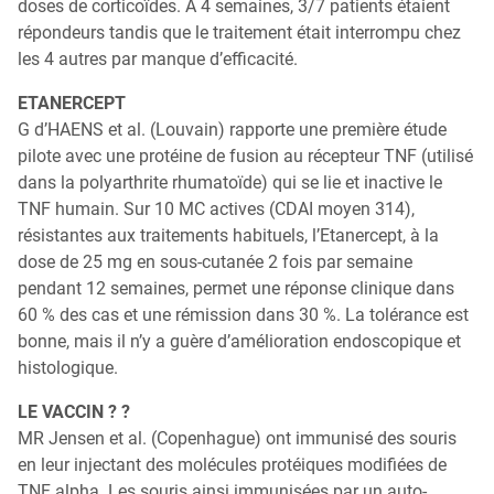
doses de corticoïdes. A 4 semaines, 3/7 patients étaient
répondeurs tandis que le traitement était interrompu chez
les 4 autres par manque d’efficacité.
ETANERCEPT
G d’HAENS et al. (Louvain) rapporte une première étude
pilote avec une protéine de fusion au récepteur TNF (utilisé
dans la polyarthrite rhumatoïde) qui se lie et inactive le
TNF humain. Sur 10 MC actives (CDAI moyen 314),
résistantes aux traitements habituels, l’Etanercept, à la
dose de 25 mg en sous-cutanée 2 fois par semaine
pendant 12 semaines, permet une réponse clinique dans
60 % des cas et une rémission dans 30 %. La tolérance est
bonne, mais il n’y a guère d’amélioration endoscopique et
histologique.
LE VACCIN ? ?
MR Jensen et al. (Copenhague) ont immunisé des souris
en leur injectant des molécules protéiques modifiées de
TNF alpha. Les souris ainsi immunisées par un auto-