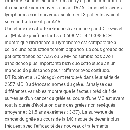
l’atteinte est plus étendue, mais il n’y a pas de majoration
du risque de cancer avec la prise d’AZA. Dans cette série 7
lymphomes sont survenus, seulement 3 patients avaient
suivi un traitement par AZA.
Une étude de cohorte rétrospective menée par JD Lewis et
al. (Philadelphie) portant sur 6608 MC et 10398 RCH
montre que l’incidence du lymphome est comparable à
celle d’une population témoin appariée. Le sous-groupe de
patients traités par AZA ou 6-MP ne semble pas avoir
d’incidence plus importante bien que cette étude ait un
manque de puissance pour l’affirmer avec certitude.
DT Rubin et al. (Chicago) ont retrouvé, dans leur série de
2657 MC, 8 adénocarcinomes du grêle. L’analyse des
différentes variables montre que le facteur prédicitif de
survenue d’un cancer du grêle au cours d’une MC est avant
tout la durée d’évolution dans des grêles non réséqués
(moyenne : 21,5 ans extrêmes : 3-37). La survenue de
cancer du grêle au cours de la MC risque de devenir plus
fréquent avec l’efficacité des nouveaux traitements