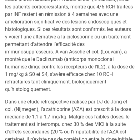
les patients corticorésistants, montre que 4/6 RCH traitées
par INF restent en rémission à 4 semaines avec une
amélioration significative des lésions endoscopiques et
histologiques. Si ces résultats sont confirmés, les auteurs
y voient une alternative à la ciclosporine ou un traitement
permettant d’attendre l’efficacité des
immunosuppresseurs. A van Assche et col. (Louvain), a
montré que le Daclizumab (anticorps monoclonal
humanisé dirigé contre les récepteurs de l’IL2), à la dose de
1 mg/kg à S0 et S4, s’avère efficace chez 10 RCH
réfractaires tant cliniquement, biologiquement
qu’histologiquement.
Dans une étude rétrospective réalisée par DJ de Jong et
col. (Nijmegen), l’azathioprine (AZA) est prescrit à la dose
médiane de 1,1 à 1,7 mg/kg. Malgré ces faibles doses, le
traitement est interrompu chez 30 % des MICI à la suite
d’effets secondaires (20 % où l’imputabilité de l’AZA est
certaine), il n’existe pas de corrélation entre la dose initiale