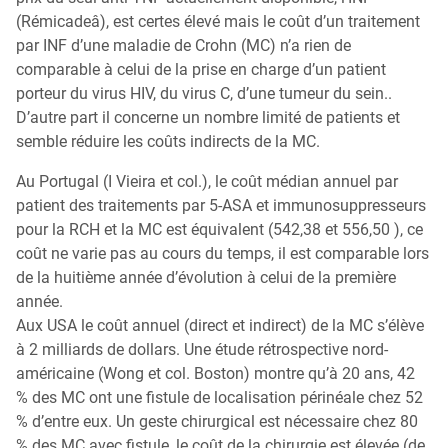
(Rémicadeâ), est certes élevé mais le coût d’un traitement
par INF d’une maladie de Crohn (MC) n’a rien de
comparable à celui de la prise en charge d’un patient
porteur du virus HIV, du virus C, d’une tumeur du sein..
D’autre part il concerne un nombre limité de patients et
semble réduire les coûts indirects de la MC.
Au Portugal (I Vieira et col.), le coût médian annuel par
patient des traitements par 5-ASA et immunosuppresseurs
pour la RCH et la MC est équivalent (542,38 et 556,50 ), ce
coût ne varie pas au cours du temps, il est comparable lors
de la huitième année d’évolution à celui de la première
année.
Aux USA le coût annuel (direct et indirect) de la MC s’élève
à 2 milliards de dollars. Une étude rétrospective nord-
américaine (Wong et col. Boston) montre qu’à 20 ans, 42
% des MC ont une fistule de localisation périnéale chez 52
% d’entre eux. Un geste chirurgical est nécessaire chez 80
% des MC avec fistule, le coût de la chirurgie est élevée (de