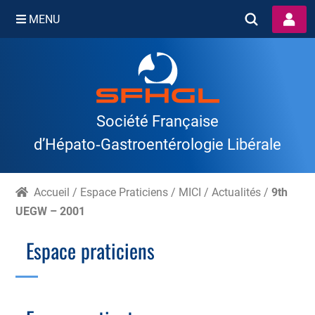
MENU
Skip
to
content
Société Française
d’Hépato‑Gastroentérologie Libérale
Accueil
/
Espace Praticiens
/
MICI
/
Actualités
/
9th
UEGW – 2001
Espace praticiens
Branche Scientifique
Branche Professionnelle