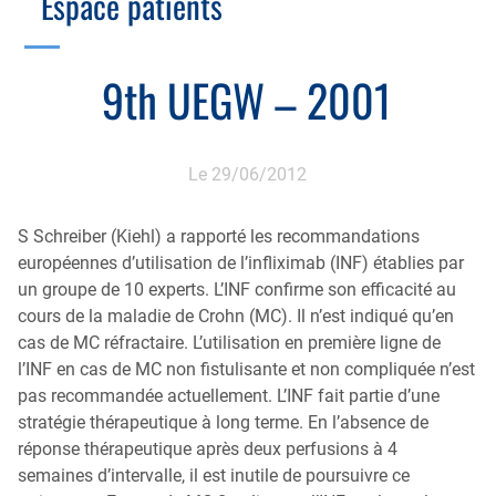
Espace patients
Échographie
Cotation des actes, lien avec les syndicats
Endoscopie
Gestion, Fiscalité, Innovation & Retraite
9th UEGW – 2001
Estomac
Gastro-pédiatrie
Juridique
Foie
Hépatologie
Plateau technique
Le 29/06/2012
Nutrition
MICI
Pancréas
Motricité
S Schreiber (Kiehl) a rapporté les recommandations
européennes d’utilisation de l’infliximab (INF) établies par
Rectum et anus
Nutrition
un groupe de 10 experts. L’INF confirme son efficacité au
Tube digestif
cours de la maladie de Crohn (MC). Il n’est indiqué qu’en
Proctologie
cas de MC réfractaire. L’utilisation en première ligne de
Annuaire
Cellule d’Aide à la Recherche Clinique
l’INF en cas de MC non fistulisante et non compliquée n’est
pas recommandée actuellement. L’INF fait partie d’une
Colobox
stratégie thérapeutique à long terme. En l’absence de
My MICI Book
réponse thérapeutique après deux perfusions à 4
semaines d’intervalle, il est inutile de poursuivre ce
Qu’est-ce que la coloscopie ?