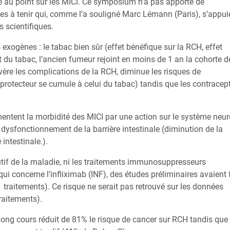
e au point sur les MICI. Ce symposium n’a pas apporté de
s à tenir qui, comme l’a souligné Marc Lémann (Paris), s’appui
s scientifiques.
 exogènes : le tabac bien sûr (effet bénéfique sur la RCH, effet
t du tabac, l’ancien fumeur rejoint en moins de 1 an la cohorte d
re les complications de la RCH, diminue les risques de
 protecteur se cumule à celui du tabac) tandis que les contracept
entent la morbidité des MICI par une action sur le système neur
 dysfonctionnement de la barrière intestinale (diminution de la
intestinale.).
lutif de la maladie, ni les traitements immunosuppresseurs
i concerne l’infliximab (INF), des études préliminaires avaient 
traitements). Ce risque ne serait pas retrouvé sur les données
raitements).
ng cours réduit de 81% le risque de cancer sur RCH tandis que 