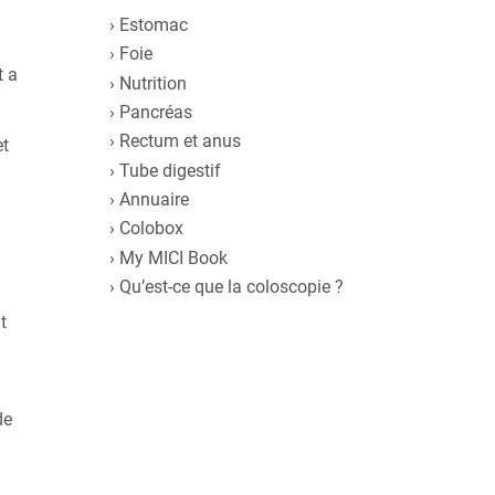
Estomac
Foie
t a
Nutrition
Pancréas
Rectum et anus
et
Tube digestif
Annuaire
Colobox
My MICI Book
Qu’est-ce que la coloscopie ?
t
de