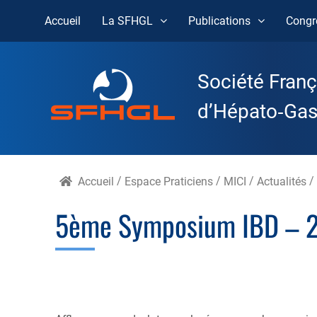
Accueil
La SFHGL
Publications
Congr
Skip
to
Société Franç
content
d’Hépato‑Gast
Accueil
/
Espace Praticiens
/
MICI
/
Actualités
5ème Symposium IBD – 