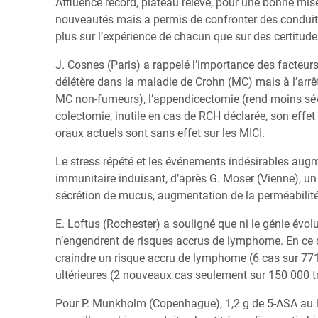
Affluence record, plateau relevé, pour une bonne mis
nouveautés mais a permis de confronter des conduite
plus sur l’expérience de chacun que sur des certitude
J. Cosnes (Paris) a rappelé l’importance des facteurs
délétère dans la maladie de Crohn (MC) mais à l’arrê
MC non-fumeurs), l’appendicectomie (rend moins sévè
colectomie, inutile en cas de RCH déclarée, son effet
oraux actuels sont sans effet sur les MICI.
Le stress répété et les événements indésirables augm
immunitaire induisant, d’après G. Moser (Vienne), un
sécrétion de mucus, augmentation de la perméabilité 
E. Loftus (Rochester) a souligné que ni le génie évo
n’engendrent de risques accrus de lymphome. En ce qu
craindre un risque accru de lymphome (6 cas sur 771 
ultérieures (2 nouveaux cas seulement sur 150 000 t
Pour P. Munkholm (Copenhague), 1,2 g de 5-ASA au lo