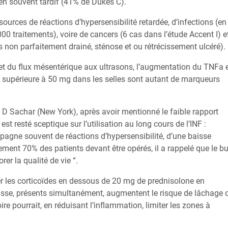
ien souvent tardif (41% de Dukes C).
urces de réactions d’hypersensibilité retardée, d’infections (en
00 traitements), voire de cancers (6 cas dans l’étude Accent I) e
ès non parfaitement drainé, sténose et ou rétrécissement ulcéré).
e et du flux mésentérique aux ultrasons, l’augmentation du TNFa 
ne supérieure à 50 mg dans les selles sont autant de marqueurs
 D Sachar (New York), après avoir mentionné le faible rapport
 est resté sceptique sur l’utilisation au long cours de l’INF :
pagne souvent de réactions d’hypersensibilité, d’une baisse
ement 70% des patients devant être opérés, il a rappelé que le bu
rer la qualité de vie “.
er les corticoïdes en dessous de 20 mg de prednisolone en
basse, présents simultanément, augmentent le risque de lâchage 
oire pourrait, en réduisant l’inflammation, limiter les zones à