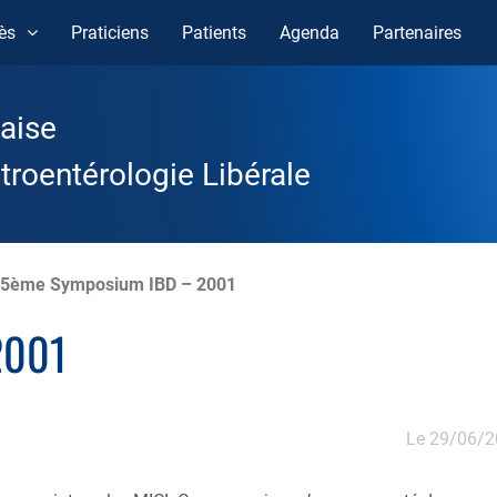
ès
Praticiens
Patients
Agenda
Partenaires
aise
roentérologie Libérale
/
5ème Symposium IBD – 2001
2001
Le 29/06/