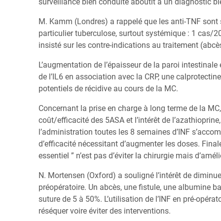
surveillance bien conduite aboutit à un diagnostic b
M. Kamm (Londres) a rappelé que les anti-TNF sont so
particulier tuberculose, surtout systémique : 1 cas/20
insisté sur les contre-indications au traitement (abc
L’augmentation de l’épaisseur de la paroi intestinal
de l’IL6 en association avec la CRP, une calprotecti
potentiels de récidive au cours de la MC.
Concernant la prise en charge à long terme de la MC,
coût/efficacité des 5ASA et l’intérêt de l’azathioprine,
l’administration toutes les 8 semaines d’INF s’accom
d’efficacité nécessitant d’augmenter les doses. Final
essentiel ” n’est pas d’éviter la chirurgie mais d’amélio
N. Mortensen (Oxford) a souligné l’intérêt de diminu
préopératoire. Un abcès, une fistule, une albumine 
suture de 5 à 50%. L’utilisation de l’INF en pré-opérat
réséquer voire éviter des interventions.