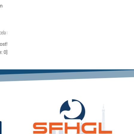
en
cela :
ost!
e:
0
]