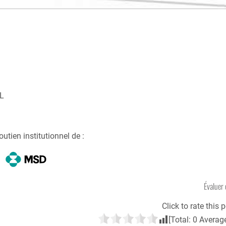
GL
outien institutionnel de :
Évaluer 
Click to rate this p
[Total:
0
Averag