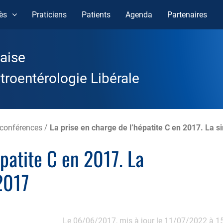
ès
Praticiens
Patients
Agenda
Partenaires
aise
roentérologie Libérale
conférences
/
La prise en charge de l’hépatite C en 2017. La si
épatite C en 2017. La
 2017
Le 06/06/2017,
mis à jour le 11/07/2022 à 1