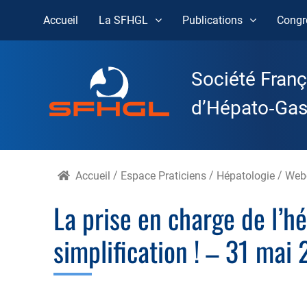
Accueil
La SFHGL
Publications
Congr
Skip
to
Société Franç
content
d’Hépato‑Gast
Accueil
/
Espace Praticiens
/
Hépatologie
/
Web
La prise en charge de l’h
simplification ! – 31 mai