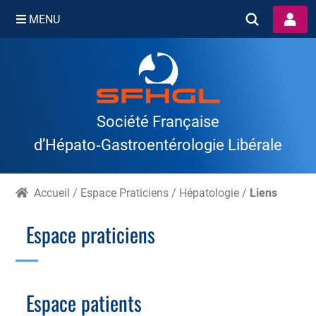
MENU
Skip
to
content
Société Française
d’Hépato‑Gastroentérologie Libérale
Accueil
/
Espace Praticiens
/
Hépatologie
/
Liens
Espace praticiens
Branche Scientifique
Branche Professionnelle
Espace patients
Échographie
Cotation des actes, lien avec les syndicats