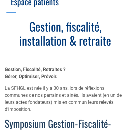
Espace patients
Échographie
Cotation des actes, lien avec les syndicats
Endoscopie
Gestion, Fiscalité, Innovation & Retraite
Gestion, fiscalité,
Estomac
Gastro-pédiatrie
Juridique
installation & retraite
Foie
Hépatologie
Plateau technique
Nutrition
MICI
Pancréas
Motricité
Gestion, Fiscalité, Retraites ?
Rectum et anus
Nutrition
Gérer, Optimiser, Prévoir.
Tube digestif
Proctologie
La SFHGL est née il y a 30 ans, lors de réflexions
Annuaire
communes de nos parrains et ainés. Ils avaient (en un de
Cellule d’Aide à la Recherche Clinique
leurs actes fondateurs) mis en commun leurs relevés
Colobox
d’imposition.
My MICI Book
Symposium Gestion-Fiscalité-
Qu’est-ce que la coloscopie ?