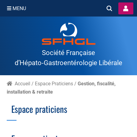
MENU
Skip
to
content
Société Française
d’Hépato‑Gastroentérologie Libérale
Accueil
/
Espace Praticiens
/
Gestion, fiscalité,
installation & retraite
Espace praticiens
Branche Scientifique
Branche Professionnelle