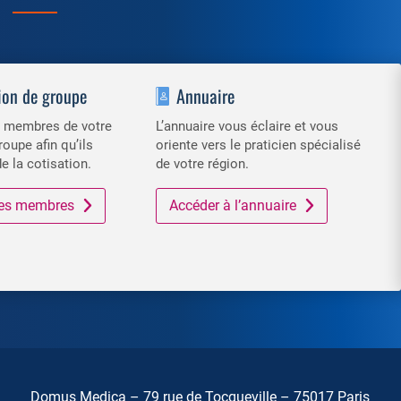
ion de groupe
Annuaire
es membres de votre
L’annuaire vous éclaire et vous
roupe afin qu’ils
oriente vers le praticien spécialisé
de la cotisation.
de votre région.
 des membres
Accéder à l’annuaire
Domus Medica – 79 rue de Tocqueville – 75017 Paris