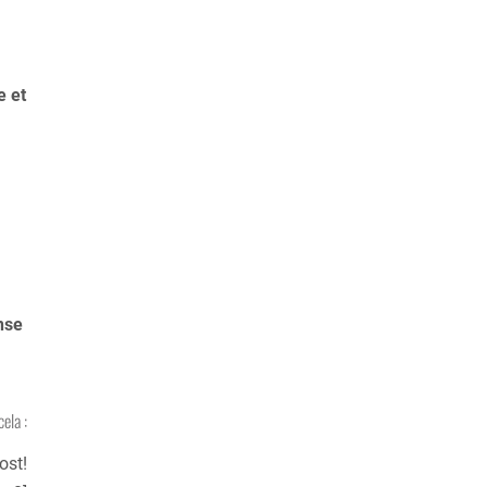
e et
nse
cela :
ost!