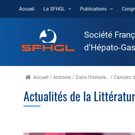
Accueil
La SFHGL
Publications
Congr
Skip
to
Société Franç
content
d’Hépato‑Gast
Accueil
/
Archives
/
Dans l'histoire...
/
Cancéro d
Actualités de la Littérat