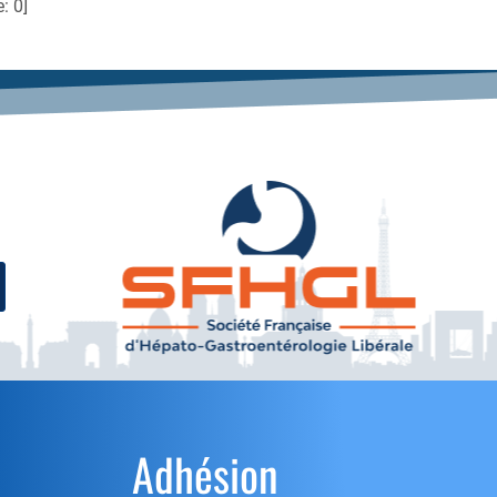
e:
0
]
Adhésion