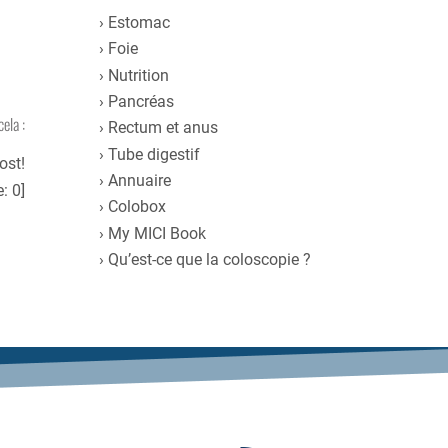
Estomac
Foie
Nutrition
Pancréas
cela :
Rectum et anus
Tube digestif
ost!
Annuaire
e:
0
]
Colobox
My MICI Book
Qu’est-ce que la coloscopie ?