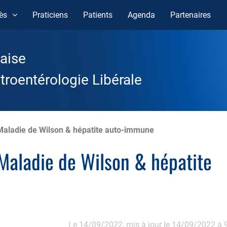
ès
Praticiens
Patients
Agenda
Partenaires
aise
roentérologie Libérale
 Maladie de Wilson & hépatite auto-immune
 Maladie de Wilson & hépatite
Le 14/09/2022,
mis à jour le 14/09/2022 à 