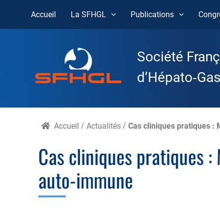
Accueil
La SFHGL
Publications
Congr
Skip
to
Société Franç
content
d’Hépato‑Gast
Accueil
/
Actualités
/
Cas cliniques pratiques :
Cas cliniques pratiques :
auto-immune