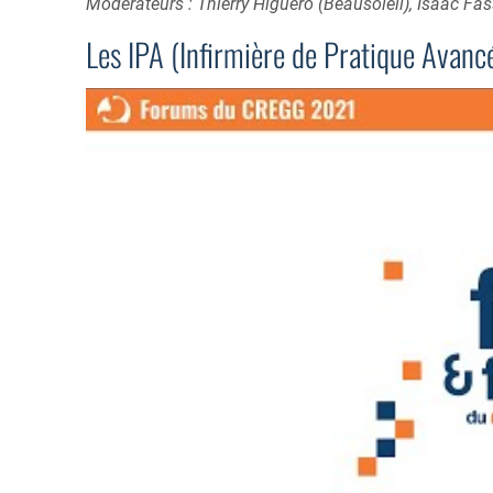
Modérateurs : Thierry Higuero (Beausoleil), Isaac F
Les IPA (Infirmière de Pratique Avanc