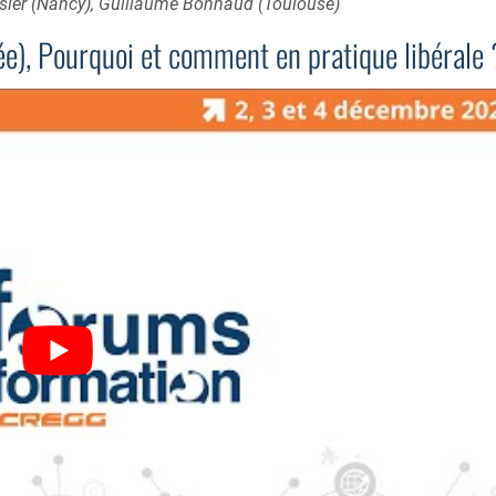
assler (Nancy), Guillaume Bonnaud (Toulouse)
ée), Pourquoi et comment en pratique libérale 