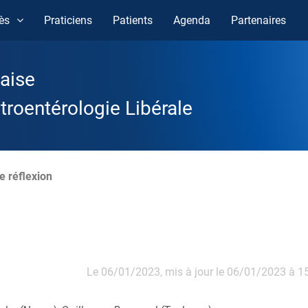
ès
Praticiens
Patients
Agenda
Partenaires
aise
roentérologie Libérale
e réflexion
Le 06/01/2023,
mis à jour le 06/01/2023 à 1